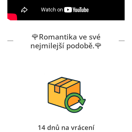
🌹Romantika ve své
nejmilejší podobě.🌹
14 dnů na vrácení