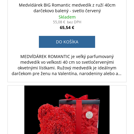
Medvídárek BIG Romantic medvedík z ruží 40cm
darčekovo balený - svetlo červený
Skladem
55,08 € bez DPH
65,54 €
DO KOŠÍKA
MEDVÍDÁREK ROMANTIC je veľký parfumovaný
medvedík vo veľkosti 40 cm so svetločervenými
okvetnými lístkami. Ružový medvedík je ideálnym
darčekom pre ženu na Valentína, narodeniny alebo ako
svadobná dekorácia.