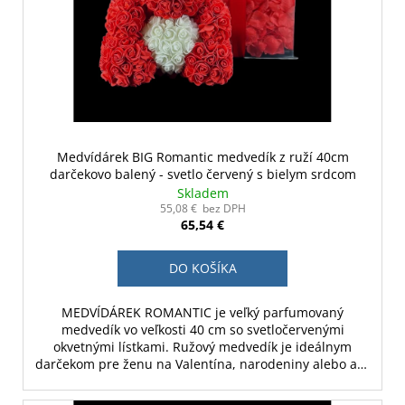
Medvídárek BIG Romantic medvedík z ruží 40cm
darčekovo balený - svetlo červený s bielym srdcom
Skladem
55,08 € bez DPH
65,54 €
DO KOŠÍKA
MEDVÍDÁREK ROMANTIC je veľký parfumovaný
medvedík vo veľkosti 40 cm so svetločervenými
okvetnými lístkami. Ružový medvedík je ideálnym
darčekom pre ženu na Valentína, narodeniny alebo ako
svadobná dekorácia.