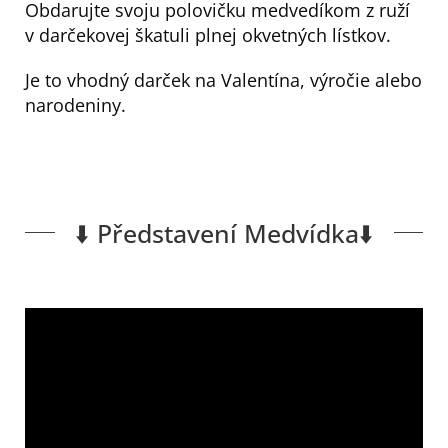
Obdarujte svoju polovičku medvedíkom z ruží
v darčekovej škatuli plnej okvetných lístkov.
Je to vhodný darček na Valentína, výročie alebo
narodeniny.
⬇️ Představení Medvídka⬇️