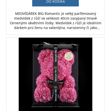
DO KOŠÍKA
MEDVÍDÁREK BIG Romantic je velký parfémovaný
medvídek z růží ve velikosti 40cm zasypaný tmavě
červenými okvětními lístky. Medvídek z růží je ideálním
dárkem pro ženu na valentýna, narozeniny či jako
svatební dekorace.