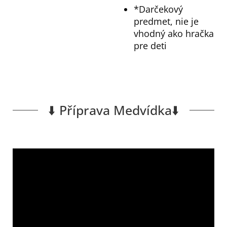
*Darčekový
predmet, nie je
vhodný ako hračka
pre deti
⬇️ Příprava Medvídka⬇️