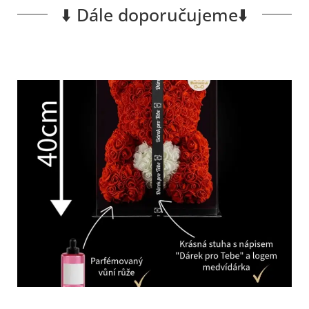
⬇️ Dále doporučujeme⬇️