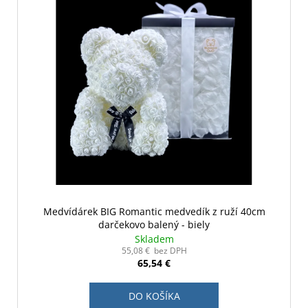
Medvídárek BIG Romantic medvedík z ruží 40cm
darčekovo balený - biely
Skladem
55,08 € bez DPH
65,54 €
DO KOŠÍKA