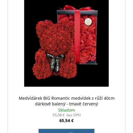
Medvídárek BIG Romantic medvídek z růží 40cm
dárkově balený - tmavě červený
Skladom
55,08 € bez DPH
65,54 €