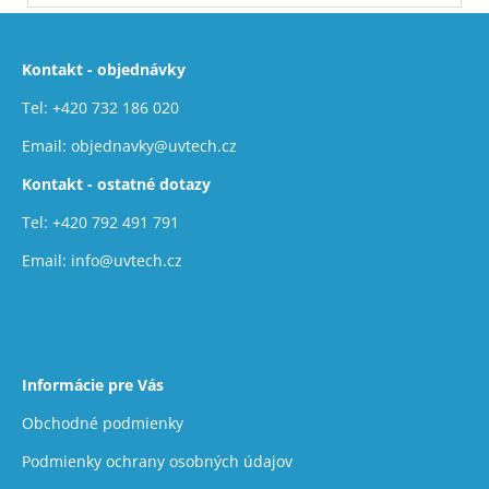
Z
á
Kontakt - objednávky
p
ä
Tel:
+420 732 186 020
t
Email:
objednavky@uvtech.cz
i
Kontakt - ostatné dotazy
e
Tel:
+420 792 491 791
Email:
info@uvtech.cz
Informácie pre Vás
Obchodné podmienky
Podmienky ochrany osobných údajov