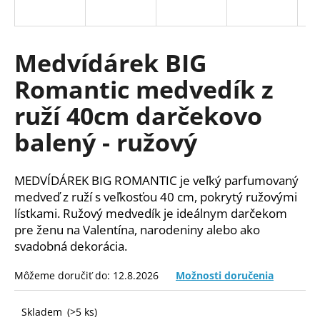
á
j
s
Medvídárek BIG
ť
Romantic medvedík z
?
ruží 40cm darčekovo
balený - ružový
HĽADAŤ
MEDVÍDÁREK BIG ROMANTIC je veľký parfumovaný
medveď z ruží s veľkosťou 40 cm, pokrytý ružovými
lístkami. Ružový medvedík je ideálnym darčekom
O
pre ženu na Valentína, narodeniny alebo ako
d
svadobná dekorácia.
p
o
Môžeme doručiť do:
12.8.2026
Možnosti doručenia
r
ú
Skladem
(>5 ks)