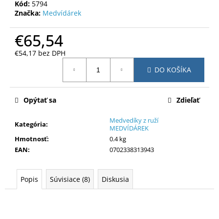
č
Kód:
5794
a
Značka:
Medvídárek
m
e
€65,54
€54,17 bez DPH
Jednotková
DO KOŠÍKA
cena:
Opýtať sa
Zdieľať
Medvedíky z ruží
Kategória
:
MEDVÍDÁREK
Hmotnosť
:
0.4 kg
EAN
:
0702338313943
Popis
Súvisiace (8)
Diskusia