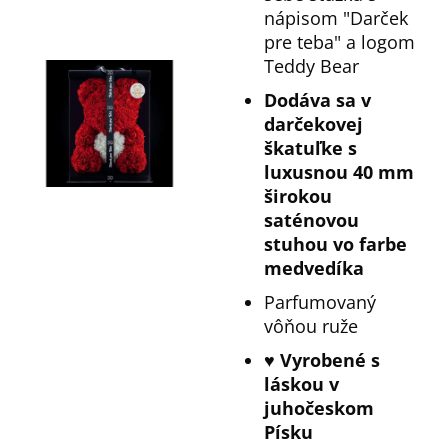
nápisom "Darček
pre teba" a logom
Teddy Bear
Dodáva sa v
darčekovej
škatuľke s
luxusnou 40 mm
širokou
saténovou
stuhou vo farbe
medvedíka
Parfumovaný
vôňou ruže
♥️ Vyrobené s
láskou v
juhočeskom
Písku