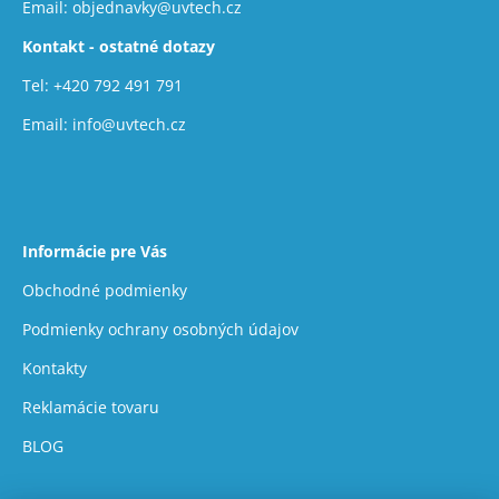
t
Email:
objednavky@uvtech.cz
r
i
v
Kontakt - ostatné dotazy
e
k
Tel:
+420 792 491 791
y
v
Email:
info@uvtech.cz
ý
p
i
s
u
Informácie pre Vás
Obchodné podmienky
Podmienky ochrany osobných údajov
Kontakty
Reklamácie tovaru
BLOG