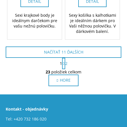
DETAIL
DETAIL
Sexi krajkové body je
Sexy košilka s kalhotkami
ideálnym darčekom pre
je ideálním dárkem pro
vašu nežnú polovičku.
Vaši něžnou polovičku. V
dárkovém balení.
NAČÍTAŤ 11 ĎALŠÍCH
S
1
2
t
O
r
23
položiek celkom
v
á
HORE
l
n
k
á
o
d
Z
v
a
a
á
c
n
Kontakt - objednávky
p
i
i
e
ä
e
Tel:
+420 732 186 020
p