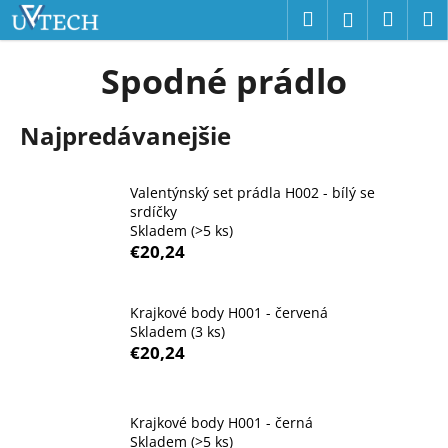
K
Prejsť
Hľadať
Náku
M
Prihláseni
na
o
obsah
Späť
Späť
košík
š
Spodné prádlo
í
Č
k
Najpredávanejšie
o
p
o
Valentýnský set prádla H002 - bílý se
t
srdíčky
Skladem
(>5 ks)
r
€20,24
e
b
u
Krajkové body H001 - červená
Skladem
(3 ks)
j
€20,24
e
t
e
Krajkové body H001 - černá
n
Skladem
(>5 ks)