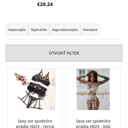
€20,24
á
j
s
R
ť
a
Najlacnejšie
Najdrahšie
Najpredávanejšie
Abecedne
?
d
e
n
OTVORIŤ FILTER
i
e
HĽADAŤ
V
p
ý
r
p
o
O
i
d
d
s
p
u
p
o
k
r
r
t
o
Sexy set spodního
Sexy set spodního
ú
o
prádla H023 - černá
prádla H025 - bílá