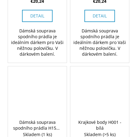
€20,24
€20,24
DETAIL
DETAIL
Dámská souprava
Dámská souprava
spodního prádla je
spodního prádla je
ideálním dárkem pro Vaši
ideálním dárkem pro Vaši
něžnou polovičku. V
něžnou polovičku. V
dárkovém balení.
dárkovém balení.
Dámská souprava
Krajkové body H001 -
spodního prádla H159 -
bílá
červená
Skladem
(1 ks)
Skladem
(>5 ks)