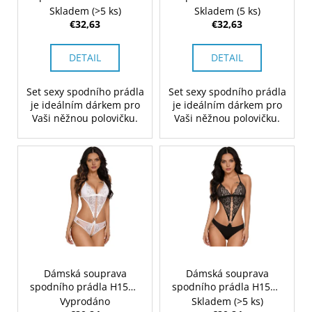
d
č
Skladem
(>5 ks)
Skladem
(5 ks)
v
a
u
€32,63
€32,63
m
k
e
t
DETAIL
DETAIL
o
v
Set sexy spodního prádla
Set sexy spodního prádla
je ideálním dárkem pro
je ideálním dárkem pro
Vaši něžnou polovičku.
Vaši něžnou polovičku.
Dámská souprava
Dámská souprava
spodního prádla H159 -
spodního prádla H159 -
bílá
černá
Vyprodáno
Skladem
(>5 ks)