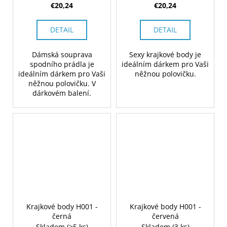
€20,24
€20,24
DETAIL
DETAIL
Dámská souprava
Sexy krajkové body je
spodního prádla je
ideálním dárkem pro Vaši
ideálním dárkem pro Vaši
něžnou polovičku.
něžnou polovičku. V
dárkovém balení.
Krajkové body H001 -
Krajkové body H001 -
černá
červená
Skladem
(>5 ks)
Skladem
(3 ks)