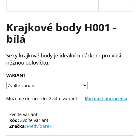
á
j
s
Krajkové body H001 -
ť
bílá
?
Sexy krajkové body je ideálním dárkem pro Vaši
něžnou polovičku.
HĽADAŤ
VARIANT
O
Môžeme doručiť do:
Zvoľte variant
Možnosti doručenia
d
p
Zvoľte variant
o
Kód:
Zvoľte variant
r
Značka:
Medvídárek
ú