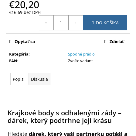
č
€20,20
a
€16,69 bez DPH
m
Jednotková
e
DO KOŠÍKA
cena:
Opýtať sa
Zdieľať
Kategória
:
Spodné prádlo
EAN
:
Zvoľte variant
Popis
Diskusia
Krajkové body s odhalenými zády –
dárek, který podtrhne její krásu
Hledáte
dárek, který vaši partnerku potěší a