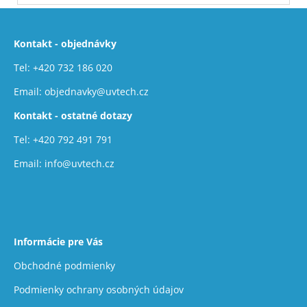
Z
á
Kontakt - objednávky
p
ä
Tel:
+420 732 186 020
t
Email:
objednavky@uvtech.cz
i
Kontakt - ostatné dotazy
e
Tel:
+420 792 491 791
Email:
info@uvtech.cz
Informácie pre Vás
Obchodné podmienky
Podmienky ochrany osobných údajov