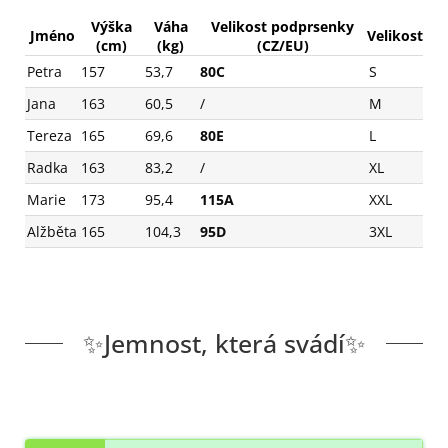
Výška
Váha
Velikost podprsenky
Jméno
Velikost
(cm)
(kg)
(CZ/EU)
Petra
157
53,7
80C
S
Jana
163
60,5
/
M
Tereza
165
69,6
80E
L
Radka
163
83,2
/
XL
Marie
173
95,4
115A
XXL
Alžběta
165
104,3
95D
3XL
✨Jemnost, která svádí✨