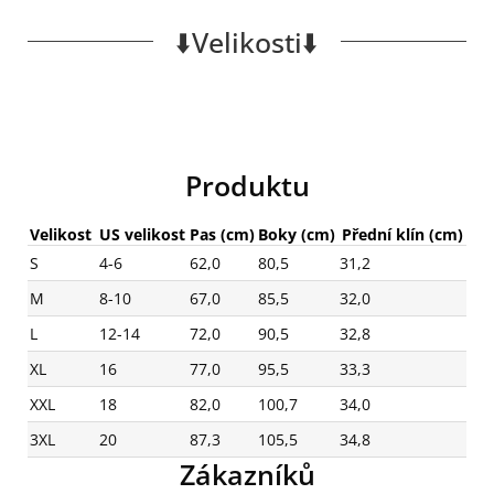
⬇️Velikosti⬇️
Produktu
Velikost
US velikost
Pas (cm)
Boky (cm)
Přední klín (cm)
S
4-6
62,0
80,5
31,2
M
8-10
67,0
85,5
32,0
L
12-14
72,0
90,5
32,8
XL
16
77,0
95,5
33,3
XXL
18
82,0
100,7
34,0
3XL
20
87,3
105,5
34,8
Zákazníků