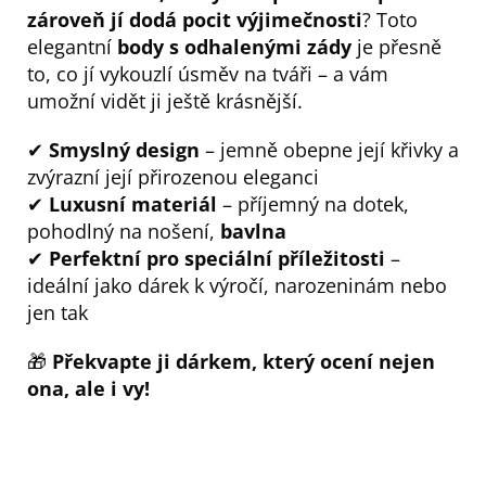
zároveň jí dodá pocit výjimečnosti
? Toto
elegantní
body s odhalenými zády
je přesně
to, co jí vykouzlí úsměv na tváři – a vám
umožní vidět ji ještě krásnější.
✔
Smyslný design
– jemně obepne její křivky a
zvýrazní její přirozenou eleganci
✔
Luxusní materiál
– příjemný na dotek,
pohodlný na nošení,
bavlna
✔
Perfektní pro speciální příležitosti
–
ideální jako dárek k výročí, narozeninám nebo
jen tak
🎁
Překvapte ji dárkem, který ocení nejen
ona, ale i vy!