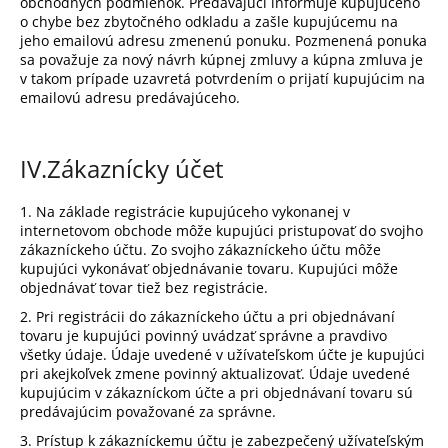
obchodných podmienok. Predávajúci informuje kupujúceho
o chybe bez zbytočného odkladu a zašle kupujúcemu na
jeho emailovú adresu zmenenú ponuku. Pozmenená ponuka
sa považuje za nový návrh kúpnej zmluvy a kúpna zmluva je
v takom prípade uzavretá potvrdením o prijatí kupujúcim na
emailovú adresu predávajúceho.
IV.
Zákaznícky účet
1. Na základe registrácie kupujúceho vykonanej v
internetovom obchode môže kupujúci pristupovať do svojho
zákazníckeho účtu. Zo svojho zákazníckeho účtu môže
kupujúci vykonávať objednávanie tovaru. Kupujúci môže
objednávať tovar tiež bez registrácie.
2. Pri registrácii do zákazníckeho účtu a pri objednávaní
tovaru je kupujúci povinný uvádzať správne a pravdivo
všetky údaje. Údaje uvedené v užívateľskom účte je kupujúci
pri akejkoľvek zmene povinný aktualizovať. Údaje uvedené
kupujúcim v zákazníckom účte a pri objednávaní tovaru sú
predávajúcim považované za správne.
3. Prístup k zákazníckemu účtu je zabezpečený užívateľským