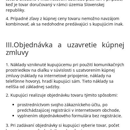
keď je tovar doručovaný v rámci územia Slovenskej
republiky.
4. Prípadné zľavy z kúpnej ceny tovaru nemožno navzájom
kombinovať, ak sa nedohodne predávajúci s kupujúcim inak.
III.
Objednávka a uzavretie kúpnej
zmluvy
1. Náklady vzniknuté kupujúcemu pri použití komunikačných
prostriedkov na diaľku v súvislosti s uzatvorením kúpnej
zmluvy (náklady na internetové pripojenie, náklady na
telefónne hovory), hradí kupujúci sám. Tieto náklady sa
nelíšia od základnej sadzby.
2. Kupujúci realizuje objednávku tovaru týmito spôsobmi:
prostredníctvom svojho zákazníckeho účtu, po
predchádzajúcej registrácii v internetovom obchode,
vyplnením objednávkového formulára bez registrácie.
3. Pri zadávaní objednávky si kupujúci vyberie tovar, počet