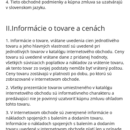
č
4. Tieto obchodné podmienky a kúpna zmluva sa uzatvárajú
a
v slovenskom jazyku.
m
e
II.
Informácie o tovare a cenách
1. Informácie o tovare, vrátane uvedenia cien jednotlivého
tovaru a jeho hlavných vlastností sú uvedené pri
jednotlivých tovarov v katalógu internetového obchodu. Ceny
tovaru sú uvedené vrátane dane z pridanej hodnoty,
všetkých súvisiacich poplatkov a nákladov za vrátenie tovaru,
ak tento tovar zo svojej podstaty nemôže byť vrátený poštou.
Ceny tovaru zostávajú v platnosti po dobu, po ktorú sú
zobrazované v internetovom obchode.
2. Všetky prezentácie tovarov umiestneného v katalógu
internetového obchodu sú informatívneho charakteru a
predávajúci nie je povinný uzatvoriť kúpnu zmluvu ohľadom
tohto tovaru.
3. V internetovom obchode sú zverejnené informácie o
nákladoch spojených s balením a dodaním tovaru.
Informácie o nákladoch spojených s balením a dodaním
tovaru uvedené v internetovom obchode platí len v prípade,