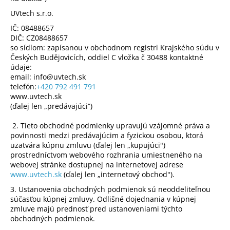
á
UVtech s.r.o.
j
IČ: 08488657
s
DIČ: CZ08488657
so sídlom: zapísanou v obchodnom registri Krajského súdu v
ť
Českých Budějovicích, oddiel C vložka č 30488 kontaktné
?
údaje:
email: info@uvtech.sk
telefón:
+420 792 491 791
www.uvtech.sk
(ďalej len „predávajúci“)
HĽADAŤ
2. Tieto obchodné podmienky upravujú vzájomné práva a
povinnosti medzi predávajúcim a fyzickou osobou, ktorá
uzatvára kúpnu zmluvu (ďalej len „kupujúci")
prostredníctvom webového rozhrania umiestneného na
O
webovej stránke dostupnej na internetovej adrese
d
www.uvtech.sk
(ďalej len „internetový obchod").
p
3. Ustanovenia obchodných podmienok sú neoddeliteľnou
o
súčasťou kúpnej zmluvy. Odlišné dojednania v kúpnej
r
zmluve majú prednosť pred ustanoveniami týchto
ú
obchodných podmienok.