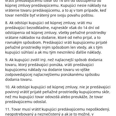
vrátiť predávajúcemu tovar do 14 dní od odstúpenia od
kúpnej zmluvy predávajúcemu. Kupujúci nesie náklady na
vrátenie tovaru predávajúcemu, a to aj v tom prípade, keď
tovar nemôže byť vrátený pre svoju povahu poštou.
8. Ak odstúpi kupujúci od kúpnej zmluvy, vráti mu
predávajúci bezodkladne, najneskôr však do 14 dní od
odstúpenia od kúpnej zmluvy, všetky peňažné prostriedky
vrátane nákladov na dodanie, ktoré od neho prijal, a to
rovnakým spôsobom. Predávajúci vráti kupujúcemu prijaté
peňažné prostriedky iným spôsobom len vtedy, ak s tým
kupujúci súhlasí a ak mu tým nevzniknú ďalšie náklady.
9. Ak kupujúci zvolil iný, než najlacnejší spôsob dodania
tovaru, ktorý predávajúci ponúka, vráti predávajúci
kupujúcemu náklady na dodanie tovaru vo výške
zodpovedajúcej najlacnejšiemu ponúkanému spôsobu
dodania tovaru.
10. Ak odstúpi kupujúci od kúpnej zmluvy, nie je predávajúci
povinný vrátiť prijaté peňažné prostriedky kupujúcemu skôr,
než mu kupujúci tovar odovzdá alebo preukáže, že tovar
predávajúcemu odoslal.
11. Tovar musí vrátiť kupujúci predávajúcemu nepoškodený,
neopotrebovaný a neznečistený a ak je to možné, v