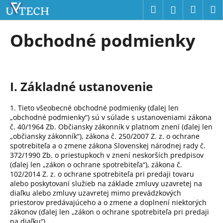
K
Prejsť
Hľadať
Náku
M
Prihláseni
na
o
obsah
Späť
Späť
košík
š
Obchodné podmienky
í
Č
k
o
p
I.
Základné ustanovenie
o
t
1. Tieto všeobecné obchodné podmienky (ďalej len
r
„obchodné podmienky“) sú v súlade s ustanoveniami zákona
č. 40/1964 Zb. Občiansky zákonník v platnom znení (ďalej len
e
„občiansky zákonník“), zákona č. 250/2007 Z. z. o ochrane
b
spotrebiteľa a o zmene zákona Slovenskej národnej rady č.
u
372/1990 Zb. o priestupkoch v znení neskorších predpisov
(ďalej len „zákon o ochrane spotrebiteľa“), zákona č.
j
102/2014 Z. z. o ochrane spotrebiteľa pri predaji tovaru
e
alebo poskytovaní služieb na základe zmluvy uzavretej na
diaľku alebo zmluvy uzavretej mimo prevádzkových
t
priestorov predávajúceho a o zmene a doplnení niektorých
e
zákonov (ďalej len „zákon o ochrane spotrebiteľa pri predaji
n
na diaľku“)