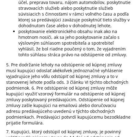
účel, preprava tovaru, nájom automobilov, poskytnutie
stravovacích služieb alebo poskytnutie služieb
súvisiacich s činnosťami v rámci voľného času a podľa
ktorej sa predávajúci zaväzuje poskytnúť tieto služby v
dohodnutom čase alebo v dohodnutej lehote,
poskytovanie elektronického obsahu inak ako na
hmotnom nosiči, ak sa jeho poskytovanie začalo s
výslovným súhlasom spotrebiteľa a spotrebiteľ
vyhlásil, že bol riadne poučený o tom, že vyjadrením
tohto súhlasu stráca právo na odstúpenie od zmluvy.
5. Pre dodržanie lehoty na odstúpenie od kúpnej zmluvy
musí kupujúci odoslať akékoľvek jednoznačné vyhlásenie
vyjadrujúce jeho vôľu odstúpiť od kúpnej zmluvy a to v
stanovenej lehote podľa ods. 3 článku VI týchto obchodných
podmienok. 6. Pre odstúpenie od kúpnej zmluvy môže
kupujúci využiť vzorový formulár na odstúpenie od kúpnej
zmluvy poskytovaný predávajúcim. Odstúpenie od kúpnej
zmluvy zašle kupujúci na emailovú alebo doručovaciu
adresu predávajúceho uvedenú v týchto obchodných
podmienkach. Predávajúci potvrdí kupujúcemu bezodkladne
prijatie formulára.
7. Kupujúci, ktorý odstúpil od kúpnej zmluvy, je povinný