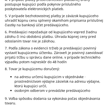
postupuje kupujúci podľa pokynov príslušného
poskytovateľa elektronických platieb.
5. V prípade bezhotovostnej platby je záväzok kupujúceho
uhradiť kúpnu cenu splnený okamihom pripísania príslušnej
čiastky na bankový účet predávajúceho.
6. Predávajúci nepožaduje od kupujúceho vopred žiadnu
zálohu či inú obdobnú platbu. Úhrada kúpnej ceny pred
odoslaním tovar nie je zálohou.
7. Podľa zákona o evidencii tržieb je predávajúci povinný
vystaviť kupujúcemu účtenku. Zároveň je povinný zaevidovať
prijatú tržbu u správcu dane online, v prípade technického
výpadku potom najneskôr do 48 hodín
8. Tovar je kupujúcemu doručený:
na adresu určenú kupujúcim v objednávke ·
prostredníctvom výdajne zásielok na adresu výdajne,
ktorú kupujúci určil,
osobným odberom v prevádzke predávajúceho
9. Voľba spôsobu dodania sa vykonáva počas objednávania
tovaru.