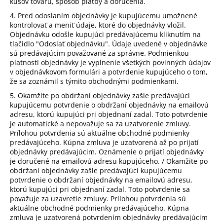
kusov tovaru, spôsob platby a doručenia.
4. Pred odoslaním objednávky je kupujúcemu umožnené
kontrolovať a meniť údaje, ktoré do objednávky vložil.
Objednávku odošle kupujúci predávajúcemu kliknutím na
tlačidlo "
Odoslať objednávku".
Údaje uvedené v objednávke
sú predávajúcim považované za správne. Podmienkou
platnosti objednávky je vyplnenie všetkých povinných údajov
v objednávkovom formulári a potvrdenie kupujúceho o tom,
že sa zoznámil s týmito obchodnými podmienkami.
5. Okamžite po obdržaní objednávky zašle predávajúci
kupujúcemu potvrdenie o obdržaní objednávky na emailovú
adresu, ktorú kupujúci pri objednaní zadal. Toto potvrdenie
je automatické a nepovažuje sa za uzatvorenie zmluvy.
Prílohou potvrdenia sú aktuálne obchodné podmienky
predávajúceho. Kúpna zmluva je uzatvorená až po prijatí
objednávky predávajúcim. Oznámenie o prijatí objednávky
je doručené na emailovú adresu kupujúceho. / Okamžite po
obdržaní objednávky zašle predávajúci kupujúcemu
potvrdenie o obdržaní objednávky na emailovú adresu,
ktorú kupujúci pri objednaní zadal. Toto potvrdenie sa
považuje za uzavretie zmluvy. Prílohou potvrdenia sú
aktuálne obchodné podmienky predávajúceho. Kúpna
zmluva je uzatvorená potvrdením objednávky predávajúcim