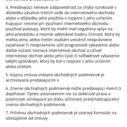
4. Predávajúci nenesie zodpovednosť za chyby vzniknuté v
dôsledku zásahov tretích osôb do internetového obchodu
alebo v dôsledku jeho použitia v rozpore s jeho určením.
Kupujúci nesmie pri využívaní internetového obchodu
používať postupy, ktoré by mohli mať negatívny vplyv na
jeho prevádzku a nesmie vykonávať žiadnu činnosť, ktorá by
mohla jemu alebo tretím osobám umožniť neoprávnene
zasahovať či neoprávnene užiť programové vybavenie alebo
ďalšie súčasti tvoriace internetový obchod a užívať
internetový obchod alebo jeho časti či softwérové vybavenie
takým spôsobom, ktorý by bol v rozpore s jeho určením
alebo účelom.
5. Kúpna zmluva vrátane obchodných podmienok je
archivovaná predávajúcim v
6. Znenie obchodných podmienok môže predávajúci meniť či
doplňovať. Týmto ustanovením nie sú dotknuté práva a
povinnosti vznikajúce po dobu účinnosti predchádzajúceho
znenia obchodných podmienok.
7. Prílohou obchodných podmienok je vzorový formulár na
odstúpenie od zmluvy.