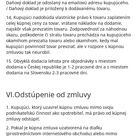
Daňový doklad je odoslaný na emailovú adresu kupujúceho.
/ Daňový doklad je priložený k dodávanému tovaru.
14. Kupujúci nadobúda vlastnícke právo k tovaru zaplatením
celej kúpnej ceny za tovar, vrátane nákladov na dodanie,
najskôr však prevzatím tovaru. Zodpovednosť za náhodnou
skazu, poškodenie či stratu tovaru prechádza na kupujúceho
okamihom prevzatia tovaru alebo okamihom, kedy mal
kupujúci povinnosť tovar prevziať, ale v rozpore s kúpnou
zmluvou tak neurobil.
15. Obvyklá dodacia lehota pre objednávky s miestom
dodania v Českej republike je 1-2 pracovné dni a s miestom
dodania na Slovensku 2-3 pracovné dni.
VI.
Odstúpenie od zmluvy
1. Kupujúci, ktorý uzavrel kúpnu zmluvu mimo svoju
podnikateľskú činnosť ako spotrebiteľ, má právo od kúpnej
zmluvy odstúpiť.
2. Pokiaľ je kúpna zmluva uzatvorená na diaľku
(prostredníctvom internetového obchodu) alebo mimo