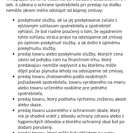
ods. 6 zákona o ochrane spotrebiteľa pri predaji na diaľku
nemôže okrem iného odstúpiť od kúpnej zmluvy:
poskytnutie služby, ak sa jej poskytovanie začalo s
výslovným súhlasom spotrebiteľa a spotrebiteľ
vyhlásil, že bol riadne poučený o tom, že vyjadrením
tohto súhlasu stráca právo na odstúpenie od zmluvy
po úplnom poskytnutí služby, a ak došlo k úplnému
poskytnutiu služby,
predaj tovaru alebo poskytnutie služby, ktorých cena
závisí od pohybu cien na finančnom trhu, ktorý
predávajúci nemôže ovplyvniť a ku ktorému môže
dôjsť počas plynutia lehoty na odstúpenie od zmluvy,
predaj tovaru zhotoveného podľa osobitných
požiadaviek spotrebiteľa, tovaru vyrobeného na mieru
alebo tovaru určeného osobitne pre jedného
spotrebiteľa,
predaj tovaru, ktorý podlieha rýchlemu zníženiu akosti
alebo skaze,
predaj tovaru uzavretého v ochrannom obale, ktorý
nie je vhodné vrátiť z dôvodu ochrany zdravia alebo z
hygienických dôvodov a ktorého ochranný obal bol po
dodaní porušený,
predaj tovaru, ktorý môže byť vzhľadom na svoju