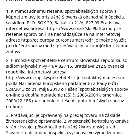
1. K mimosúdnemu riešeniu spotrebiteľských sporov z
kúpnej zmluvy je príslušná Slovenská obchodná inšpekcia,
so sídlom P. O. BOX 29, Bajkalská 21/A, 827 99 Bratislava,
internetová adresa: https://www.soi.sk/sk. Platformu pre
riešenie sporov on-line nachádzajúce sa na internetovej
adrese http://ec.europa.eu/consumers/odr je možné využiť
pri riešení sporov medzi predávajúcim a kupujúcim z kúpnej
zmluvy.
2. Európske spotrebiteľské centrum Slovenská republika, so
sídlom Mlynské nivy 44/A 827 15, Bratislava 212 Slovenská
republika, internetová adresa:
http://www.evropskyspotrebitel.sk je kontaktným miestom
podľa Nariadenia Európskeho parlamentu a Rady (EÚ) č.
524/2013 zo 21. mája 2013 o riešení spotrebiteľských sporov
on-line a dopĺňa nariadenie (ES) č. 2006/2004 a smernice
2009/22 / ES (nariadenie o riešení spotrebiteľských sporov
on-line).
3. Predávajúci je oprávnený na predaj tovaru na základe
živnostenského oprávnenia. Živnostenskú kontrolu vykonáva
v rámci svojej pôsobnosti príslušný živnostenský úrad.
Slovenská obchodná inšpekcia vykonáva vo vymedzenom