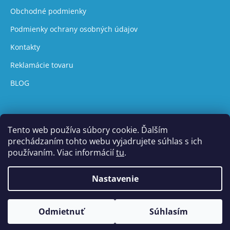
Obchodné podmienky
Podmienky ochrany osobných údajov
Kontakty
Reklamácie tovaru
BLOG
Tento web používa súbory cookie. Ďalším
prechádzaním tohto webu vyjadrujete súhlas s ich
používaním. Viac informácií
tu
.
Vytvoril Shoptet
Nastavenie
Copyright 2026
UVtech
. Všetky práva vyhradené.
Upraviť nastavenie cookies
Odmietnuť
Súhlasím