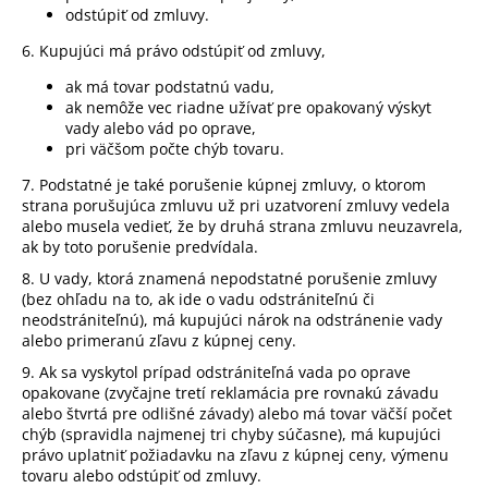
odstúpiť od zmluvy.
6. Kupujúci má právo odstúpiť od zmluvy,
ak má tovar podstatnú vadu,
ak nemôže vec riadne užívať pre opakovaný výskyt
vady alebo vád po oprave,
pri väčšom počte chýb tovaru.
7. Podstatné je také porušenie kúpnej zmluvy, o ktorom
strana porušujúca zmluvu už pri uzatvorení zmluvy vedela
alebo musela vedieť, že by druhá strana zmluvu neuzavrela,
ak by toto porušenie predvídala.
8. U vady, ktorá znamená nepodstatné porušenie zmluvy
(bez ohľadu na to, ak ide o vadu odstrániteľnú či
neodstrániteľnú), má kupujúci nárok na odstránenie vady
alebo primeranú zľavu z kúpnej ceny.
9. Ak sa vyskytol prípad odstrániteľná vada po oprave
opakovane (zvyčajne tretí reklamácia pre rovnakú závadu
alebo štvrtá pre odlišné závady) alebo má tovar väčší počet
chýb (spravidla najmenej tri chyby súčasne), má kupujúci
právo uplatniť požiadavku na zľavu z kúpnej ceny, výmenu
tovaru alebo odstúpiť od zmluvy.