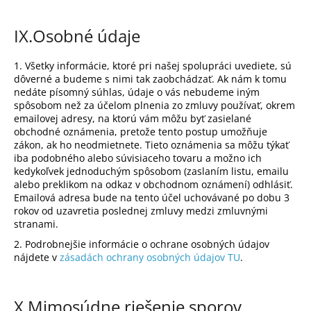
IX.
Osobné údaje
1. Všetky informácie, ktoré pri našej spolupráci uvediete, sú
dôverné a budeme s nimi tak zaobchádzať. Ak nám k tomu
nedáte písomný súhlas, údaje o vás nebudeme iným
spôsobom než za účelom plnenia zo zmluvy používať, okrem
emailovej adresy, na ktorú vám môžu byť zasielané
obchodné oznámenia, pretože tento postup umožňuje
zákon, ak ho neodmietnete. Tieto oznámenia sa môžu týkať
iba podobného alebo súvisiaceho tovaru a možno ich
kedykoľvek jednoduchým spôsobom (zaslaním listu, emailu
alebo preklikom na odkaz v obchodnom oznámení) odhlásiť.
Emailová adresa bude na tento účel uchovávané po dobu 3
rokov od uzavretia poslednej zmluvy medzi zmluvnými
stranami.
2. Podrobnejšie informácie o ochrane osobných údajov
nájdete v
zásadách ochrany osobných údajov TU
.
X.
Mimosúdne riešenie sporov