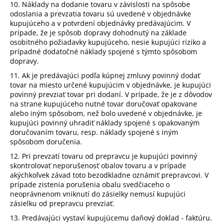
10. Náklady na dodanie tovaru v závislosti na spôsobe
odoslania a prevzatia tovaru sú uvedené v objednávke
kupujúceho a v potvrdení objednávky predávajúcim. V
prípade, že je spôsob dopravy dohodnutý na základe
osobitného požiadavky kupujúceho, nesie kupujúci riziko a
prípadné dodatočné náklady spojené s týmto spôsobom
dopravy.
11. Ak je predávajúci podľa kúpnej zmluvy povinný dodať
tovar na miesto určené kupujúcim v objednávke, je kupujúci
povinný prevziať tovar pri dodaní. V prípade, že je z dôvodov
na strane kupujúceho nutné tovar doručovať opakovane
alebo iným spôsobom, než bolo uvedené v objednávke, je
kupujúci povinný uhradiť náklady spojené s opakovaným
doručovaním tovaru, resp. náklady spojené s iným
spôsobom doručenia.
12. Pri prevzatí tovaru od prepravcu je kupujúci povinný
skontrolovať neporušenosť obalov tovaru a v prípade
akýchkoľvek závad toto bezodkladne oznámiť prepravcovi. V
prípade zistenia porušenia obalu svedčiaceho o
neoprávnenom vniknutí do zásielky nemusí kupujúci
zásielku od prepravcu prevziať.
13. Predávajúci vystaví kupujúcemu daňový doklad - faktúru.