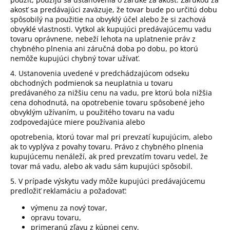
akosť sa predávajúci zaväzuje, že tovar bude po určitú dobu
spôsobilý na použitie na obvyklý účel alebo že si zachová
obvyklé vlastnosti. Vytkol ak kupujúci predávajúcemu vadu
tovaru oprávnene, nebeží lehota na uplatnenie práv z
chybného plnenia ani záručná doba po dobu, po ktorú
nemôže kupujúci chybný tovar užívať.
4. Ustanovenia uvedené v predchádzajúcom odseku
obchodných podmienok sa neuplatnia u tovaru
predávaného za nižšiu cenu na vadu, pre ktorú bola nižšia
cena dohodnutá, na opotrebenie tovaru spôsobené jeho
obvyklým užívaním, u použitého tovaru na vadu
zodpovedajúce miere používania alebo
opotrebenia, ktorú tovar mal pri prevzatí kupujúcim, alebo
ak to vyplýva z povahy tovaru. Právo z chybného plnenia
kupujúcemu nenáleží, ak pred prevzatím tovaru vedel, že
tovar má vadu, alebo ak vadu sám kupujúci spôsobil.
5. V prípade výskytu vady môže kupujúci predávajúcemu
predložiť reklamáciu a požadovať:
výmenu za nový tovar,
opravu tovaru,
primeranú zľavu z kúpnej ceny,