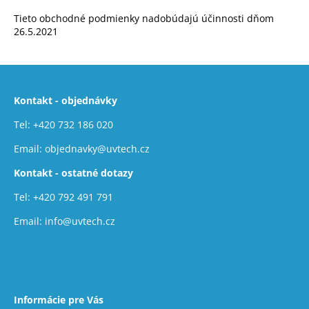
Tieto obchodné podmienky nadobúdajú účinnosti dňom
26.5.2021
Z
á
Kontakt - objednávky
p
ä
Tel:
+420 732 186 020
t
Email:
objednavky@uvtech.cz
i
Kontakt - ostatné dotazy
e
Tel:
+420 792 491 791
Email:
info@uvtech.cz
Informácie pre Vás