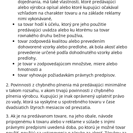
dojednania, má také vlastnosti, ktoré predávajúci
alebo výrobca opísal alebo ktoré kupujúci očakával
vzhľadom na charakter tovaru a na základe reklamy
nimi vykonávané,
sa tovar hodí k účelu, ktorý pre jeho použitie
predávajúci uvádza alebo ku ktorému sa tovar
rovnakého druhu bežne používa,
tovar zodpovedá kvalitou alebo prevedením
dohovorené vzorky alebo predlohe, ak bola akosť alebo
prevedenie určené podľa dohodnutého vzorky alebo
predlohy,
je tovar v zodpovedajúcom množstve, miere alebo
hmotnosti a
tovar vyhovuje požiadavkám právnych predpisov.
2. Povinnosti z chybného plnenia má predávajúci minimálne
v takom rozsahu, v akom trvajú povinnosti z chybného
plnenia výrobcu. Kupujúci je inak oprávnený uplatniť právo
zo vady, ktorá sa vyskytne u spotrebného tovaru v čase
dvadsiatich štyroch mesiacov od prevzatia.
3. Ak je na predávanom tovare, na jeho obale, návode
pripojenému k tovaru alebo v reklame v súlade s inými
právnymi predpismi uvedená doba, po ktorú je možné tovar
použiť, použijú sa ustanovenia o záruke za akosť. Zárukou za