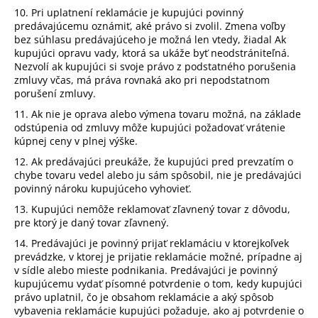
10. Pri uplatnení reklamácie je kupujúci povinný
predávajúcemu oznámiť, aké právo si zvolil. Zmena voľby
bez súhlasu predávajúceho je možná len vtedy, žiadal Ak
kupujúci opravu vady, ktorá sa ukáže byť neodstrániteľná.
Nezvolí ak kupujúci si svoje právo z podstatného porušenia
zmluvy včas, má práva rovnaká ako pri nepodstatnom
porušení zmluvy.
11. Ak nie je oprava alebo výmena tovaru možná, na základe
odstúpenia od zmluvy môže kupujúci požadovať vrátenie
kúpnej ceny v plnej výške.
12. Ak predávajúci preukáže, že kupujúci pred prevzatím o
chybe tovaru vedel alebo ju sám spôsobil, nie je predávajúci
povinný nároku kupujúceho vyhovieť.
13. Kupujúci nemôže reklamovať zľavnený tovar z dôvodu,
pre ktorý je daný tovar zľavnený.
14. Predávajúci je povinný prijať reklamáciu v ktorejkoľvek
prevádzke, v ktorej je prijatie reklamácie možné, prípadne aj
v sídle alebo mieste podnikania. Predávajúci je povinný
kupujúcemu vydať písomné potvrdenie o tom, kedy kupujúci
právo uplatnil, čo je obsahom reklamácie a aký spôsob
vybavenia reklamácie kupujúci požaduje, ako aj potvrdenie o