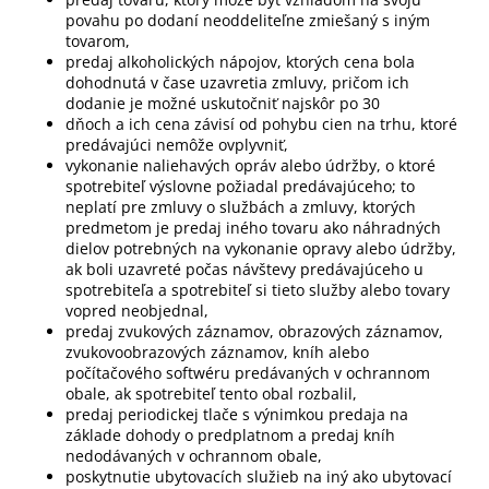
povahu po dodaní neoddeliteľne zmiešaný s iným
tovarom,
predaj alkoholických nápojov, ktorých cena bola
dohodnutá v čase uzavretia zmluvy, pričom ich
dodanie je možné uskutočniť najskôr po 30
dňoch a ich cena závisí od pohybu cien na trhu, ktoré
predávajúci nemôže ovplyvniť,
vykonanie naliehavých opráv alebo údržby, o ktoré
spotrebiteľ výslovne požiadal predávajúceho; to
neplatí pre zmluvy o službách a zmluvy, ktorých
predmetom je predaj iného tovaru ako náhradných
dielov potrebných na vykonanie opravy alebo údržby,
ak boli uzavreté počas návštevy predávajúceho u
spotrebiteľa a spotrebiteľ si tieto služby alebo tovary
vopred neobjednal,
predaj zvukových záznamov, obrazových záznamov,
zvukovoobrazových záznamov, kníh alebo
počítačového softwéru predávaných v ochrannom
obale, ak spotrebiteľ tento obal rozbalil,
predaj periodickej tlače s výnimkou predaja na
základe dohody o predplatnom a predaj kníh
nedodávaných v ochrannom obale,
poskytnutie ubytovacích služieb na iný ako ubytovací