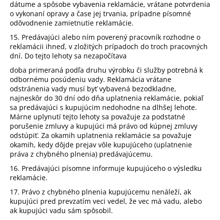
dátume a spôsobe vybavenia reklamácie, vrátane potvrdenia
o vykonaní opravy a čase jej trvania, prípadne písomné
odôvodnenie zamietnutie reklamácie.
15. Predávajúci alebo ním poverený pracovník rozhodne o
reklamácii ihneď, v zložitých prípadoch do troch pracovných
dní. Do tejto lehoty sa nezapočítava
doba primeraná podľa druhu výrobku či služby potrebná k
odbornému posúdeniu vady. Reklamácia vrátane
odstránenia vady musí byť vybavená bezodkladne,
najneskôr do 30 dní odo dňa uplatnenia reklamácie, pokiaľ
sa predávajúci s kupujúcim nedohodne na dlhšej lehote.
Márne uplynutí tejto lehoty sa považuje za podstatné
porušenie zmluvy a kupujúci má právo od kúpnej zmluvy
odstúpiť. Za okamih uplatnenia reklamácie sa považuje
okamih, kedy dôjde prejav vôle kupujúceho (uplatnenie
práva z chybného plnenia) predávajúcemu.
16. Predávajúci písomne informuje kupujúceho o výsledku
reklamácie.
17. Právo z chybného plnenia kupujúcemu nenáleží, ak
kupujúci pred prevzatím veci vedel, že vec má vadu, alebo
ak kupujúci vadu sám spôsobil.