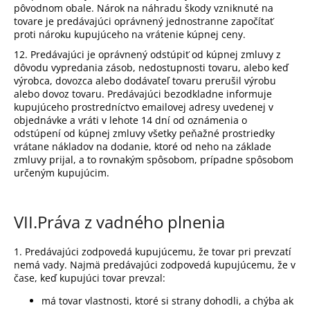
pôvodnom obale. Nárok na náhradu škody vzniknuté na
tovare je predávajúci oprávnený jednostranne započítať
proti nároku kupujúceho na vrátenie kúpnej ceny.
12. Predávajúci je oprávnený odstúpiť od kúpnej zmluvy z
dôvodu vypredania zásob, nedostupnosti tovaru, alebo keď
výrobca, dovozca alebo dodávateľ tovaru prerušil výrobu
alebo dovoz tovaru. Predávajúci bezodkladne informuje
kupujúceho prostredníctvo emailovej adresy uvedenej v
objednávke a vráti v lehote 14 dní od oznámenia o
odstúpení od kúpnej zmluvy všetky peňažné prostriedky
vrátane nákladov na dodanie, ktoré od neho na základe
zmluvy prijal, a to rovnakým spôsobom, prípadne spôsobom
určeným kupujúcim.
VII.
Práva z vadného plnenia
1. Predávajúci zodpovedá kupujúcemu, že tovar pri prevzatí
nemá vady. Najmä predávajúci zodpovedá kupujúcemu, že v
čase, keď kupujúci tovar prevzal:
má tovar vlastnosti, ktoré si strany dohodli, a chýba ak