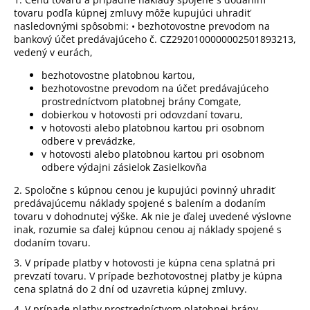
tovaru podľa kúpnej zmluvy môže kupujúci uhradiť
nasledovnými spôsobmi: • bezhotovostne prevodom na
bankový účet predávajúceho č.
CZ2920100000002501893213
,
vedený v eurách,
bezhotovostne platobnou kartou,
bezhotovostne prevodom na účet predávajúceho
prostredníctvom platobnej brány Comgate,
dobierkou v hotovosti pri odovzdaní tovaru,
v hotovosti alebo platobnou kartou pri osobnom
odbere v prevádzke,
v hotovosti alebo platobnou kartou pri osobnom
odbere výdajni zásielok Zasielkovňa
2. Spoločne s kúpnou cenou je kupujúci povinný uhradiť
predávajúcemu náklady spojené s balením a dodaním
tovaru v dohodnutej výške. Ak nie je ďalej uvedené výslovne
inak, rozumie sa ďalej kúpnou cenou aj náklady spojené s
dodaním tovaru.
3. V prípade platby v hotovosti je kúpna cena splatná pri
prevzatí tovaru. V prípade bezhotovostnej platby je kúpna
cena splatná do 2 dní od uzavretia kúpnej zmluvy.
4. V prípade platby prostredníctvom platobnej brány