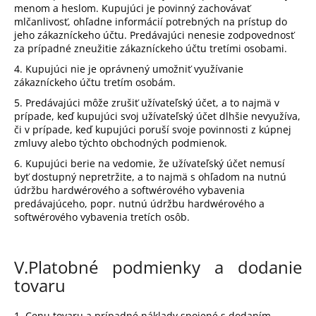
menom a heslom. Kupujúci je povinný zachovávať
mlčanlivosť, ohľadne informácií potrebných na prístup do
jeho zákazníckeho účtu. Predávajúci nenesie zodpovednosť
za prípadné zneužitie zákazníckeho účtu tretími osobami.
4. Kupujúci nie je oprávnený umožniť využívanie
zákazníckeho účtu tretím osobám.
5. Predávajúci môže zrušiť užívateľský účet, a to najmä v
prípade, keď kupujúci svoj užívateľský účet dlhšie nevyužíva,
či v prípade, keď kupujúci poruší svoje povinnosti z kúpnej
zmluvy alebo týchto obchodných podmienok.
6. Kupujúci berie na vedomie, že užívateľský účet nemusí
byť dostupný nepretržite, a to najmä s ohľadom na nutnú
údržbu hardwérového a softwérového vybavenia
predávajúceho, popr. nutnú údržbu hardwérového a
softwérového vybavenia tretích osôb.
V.
Platobné podmienky a dodanie
tovaru
1. Cenu tovaru a prípadné náklady spojené s dodaním