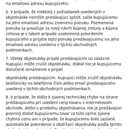
na emailovú adresu kupujúceho.
6. V prípade, že niektorý z požiadaviek uvedených v
objednávke nemôže predávajúci splniť, zašle kupujúcemu
na jeho emailovú adresu zmenenú ponuku. Pozmenená
ponuka sa považuje za nový návrh kúpnej zmluvy a kúpna
zmluva je v takom prípade uzatvorená potvrdením
kupujúceho o prijatie tejto ponuky predávajúcemu na jeho
emailovú adresu uvedenú v týchto obchodných
podmienkach.
7. Všetky objednávky prijaté predávajúcim sú záväzné.
Kupujúci môže zrušiť objednávku, dokiaľ nie je kupujúcemu
doručené oznámenie o prijatí
objednávky predávajúcim. Kupujúci môže zrušiť objednávku
telefonicky na telefónne číslo alebo email predávajúceho
uvedený v týchto obchodných podmienkach.
8. V prípade, že došlo k zjavnej technickej chybe na strane
predávajúceho pri uvedení ceny tovaru v internetovom
obchode, alebo v priebehu objednávania, nie je predávajúci
povinný dodať kupujúcemu tovar za túto úplne zjavne
chybnú cenu ani v prípade, že kupujúcemu bolo zaslané
automatické potvrdenie o obdržaní objednávky podľa týchto