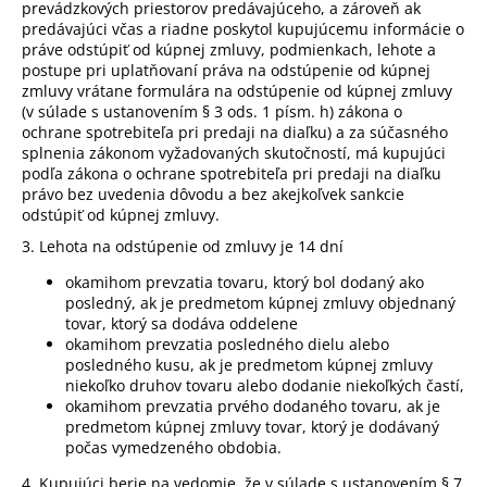
prevádzkových priestorov predávajúceho, a zároveň ak
predávajúci včas a riadne poskytol kupujúcemu informácie o
práve odstúpiť od kúpnej zmluvy, podmienkach, lehote a
postupe pri uplatňovaní práva na odstúpenie od kúpnej
zmluvy vrátane formulára na odstúpenie od kúpnej zmluvy
(v súlade s ustanovením § 3 ods. 1 písm. h) zákona o
ochrane spotrebiteľa pri predaji na diaľku) a za súčasného
splnenia zákonom vyžadovaných skutočností, má kupujúci
podľa zákona o ochrane spotrebiteľa pri predaji na diaľku
právo bez uvedenia dôvodu a bez akejkoľvek sankcie
odstúpiť od kúpnej zmluvy.
3. Lehota na odstúpenie od zmluvy je 14 dní
okamihom prevzatia tovaru, ktorý bol dodaný ako
posledný, ak je predmetom kúpnej zmluvy objednaný
tovar, ktorý sa dodáva oddelene
okamihom prevzatia posledného dielu alebo
posledného kusu, ak je predmetom kúpnej zmluvy
niekoľko druhov tovaru alebo dodanie niekoľkých častí,
okamihom prevzatia prvého dodaného tovaru, ak je
predmetom kúpnej zmluvy tovar, ktorý je dodávaný
počas vymedzeného obdobia.
4. Kupujúci berie na vedomie, že v súlade s ustanovením § 7