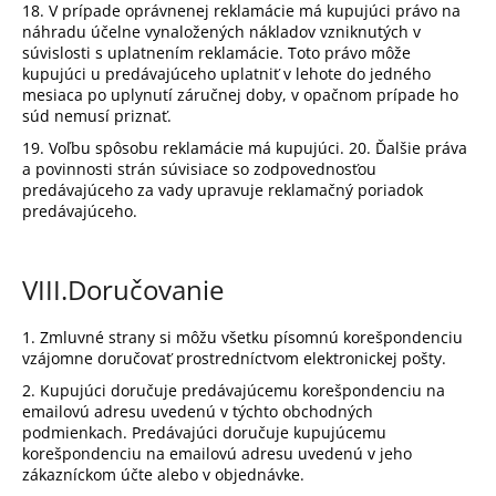
18. V prípade oprávnenej reklamácie má kupujúci právo na
náhradu účelne vynaložených nákladov vzniknutých v
súvislosti s uplatnením reklamácie. Toto právo môže
kupujúci u predávajúceho uplatniť v lehote do jedného
mesiaca po uplynutí záručnej doby, v opačnom prípade ho
súd nemusí priznať.
19. Voľbu spôsobu reklamácie má kupujúci. 20. Ďalšie práva
a povinnosti strán súvisiace so zodpovednosťou
predávajúceho za vady upravuje reklamačný poriadok
predávajúceho.
VIII.
Doručovanie
1. Zmluvné strany si môžu všetku písomnú korešpondenciu
vzájomne doručovať prostredníctvom elektronickej pošty.
2. Kupujúci doručuje predávajúcemu korešpondenciu na
emailovú adresu uvedenú v týchto obchodných
podmienkach. Predávajúci doručuje kupujúcemu
korešpondenciu na emailovú adresu uvedenú v jeho
zákazníckom účte alebo v objednávke.