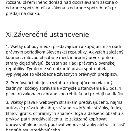
rozsahu okrem iného dohľad nad dodržiavaním zákona o
ochrane spotrebiteľa a zákona o ochrane spotrebiteľa pri
predaji na diaľku.
XI.
Záverečné ustanovenie
1. Všetky dohody medzi predávajúcim a kupujúcim sa riadi
právnym poriadkom Slovenskej republiky. Ak vzťah založený
kúpnou zmluvou obsahuje medzinárodný prvok, potom
strany dojednávajú, že vzťah sa riadi právom Slovenskej
republiky. Týmto nie sú dotknuté práva spotrebiteľa
vyplývajúce zo všeobecne záväzných právnych predpisov.
2. Predávajúci nie je vo vzťahu ku kupujúcemu viazaný
žiadnymi kódexy správania v zmysle ustanovenia § 3 ods. 1
písm. n) zákona o ochrane spotrebiteľa pri predaji na diaľku.
3. Všetky práva k webovým stránkam predávajúceho, najmä
autorské práva k obsahu, vrátane rozloženie stránky, fotiek,
filmov, grafik, ochranných známok, loga a ďalšieho obsahu a
prvkov, patrí predávajúcemu. Je zakázané kopírovať,
upravovať alebo inak používať webové stránky alebo ich časť
bez súhlasu predávajúceho.