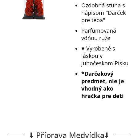
Ozdobná stuha s
nápisom "Darček
pre teba"
Parfumovaná
vôňou ruže
♥️ Vyrobené s
láskou v
juhočeskom Písku
*Darčekový
predmet, nie je
vhodný ako
hračka pre deti
⬇️ Příprava Medvídka⬇️