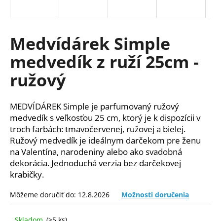
á
j
s
Medvídárek Simple
ť
medvedík z ruží 25cm -
?
ružový
MEDVÍDÁREK Simple je parfumovaný ružový
HĽADAŤ
medvedík s veľkosťou 25 cm, ktorý je k dispozícii v
troch farbách: tmavočervenej, ružovej a bielej.
Ružový medvedík je ideálnym darčekom pre ženu
na Valentína, narodeniny alebo ako svadobná
O
dekorácia. Jednoduchá verzia bez darčekovej
d
krabičky.
p
o
Môžeme doručiť do:
12.8.2026
Možnosti doručenia
r
ú
Skladom
(>5 ks)