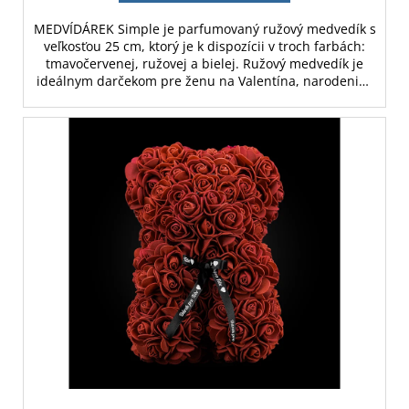
MEDVÍDÁREK Simple je parfumovaný ružový medvedík s
veľkosťou 25 cm, ktorý je k dispozícii v troch farbách:
tmavočervenej, ružovej a bielej. Ružový medvedík je
ideálnym darčekom pre ženu na Valentína, narodeniny
alebo ako svadobná dekorácia. Jednoduchá verzia bez
darčekovej krabičky.