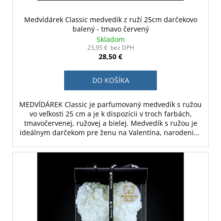
Medvídárek Classic medvedík z ruží 25cm darčekovo
balený - tmavo červený
Skladom
23,95 € bez DPH
28,50 €
DO KOŠÍKA
MEDVÍDÁREK Classic je parfumovaný medvedík s ružou
vo veľkosti 25 cm a je k dispozícii v troch farbách,
tmavočervenej, ružovej a bielej. Medvedík s ružou je
ideálnym darčekom pre ženu na Valentína, narodeniny
alebo ako svadobná dekorácia.