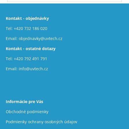
Z
á
Kontakt - objednávky
p
ä
Tel:
+420 732 186 020
t
Email:
objednavky@uvtech.cz
i
Kontakt - ostatné dotazy
e
Tel:
+420 792 491 791
Email:
info@uvtech.cz
Informácie pre Vás
Obchodné podmienky
Podmienky ochrany osobných údajov