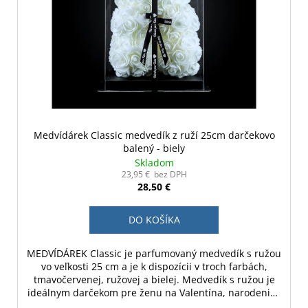
Medvídárek Classic medvedík z ruží 25cm darčekovo
balený - biely
Skladom
23,95 € bez DPH
28,50 €
DO KOŠÍKA
MEDVÍDÁREK Classic je parfumovaný medvedík s ružou
vo veľkosti 25 cm a je k dispozícii v troch farbách,
tmavočervenej, ružovej a bielej. Medvedík s ružou je
ideálnym darčekom pre ženu na Valentína, narodeniny
alebo ako svadobná dekorácia.