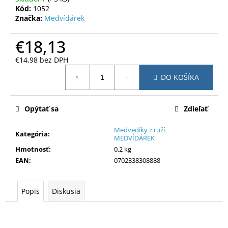
č
Kód:
1052
a
Značka:
Medvídárek
m
e
€18,13
€14,98 bez DPH
Jednotková
DO KOŠÍKA
cena:
Opýtať sa
Zdieľať
Medvedíky z ruží
Kategória
:
MEDVÍDÁREK
Hmotnosť
:
0.2 kg
EAN
:
0702338308888
Popis
Diskusia