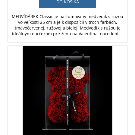
DO KOŠÍKA
MEDVÍDÁREK Classic je parfumovaný medvedík s ružou
vo veľkosti 25 cm a je k dispozícii v troch farbách,
tmavočervenej, ružovej a bielej. Medvedík s ružou je
ideálnym darčekom pre ženu na Valentína, narodeniny
alebo ako svadobná dekorácia.