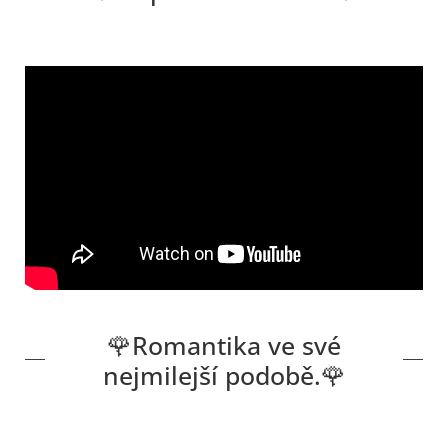
🌹Romantika ve své
nejmilejší podobě.🌹