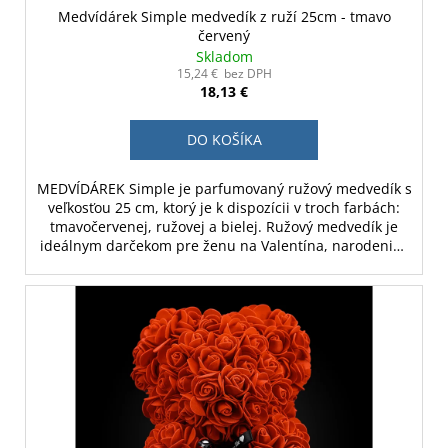
Medvídárek Simple medvedík z ruží 25cm - tmavo
červený
Skladom
15,24 € bez DPH
18,13 €
DO KOŠÍKA
MEDVÍDÁREK Simple je parfumovaný ružový medvedík s
veľkosťou 25 cm, ktorý je k dispozícii v troch farbách:
tmavočervenej, ružovej a bielej. Ružový medvedík je
ideálnym darčekom pre ženu na Valentína, narodeniny
alebo ako svadobná dekorácia. Jednoduchá verzia bez
darčekovej krabičky.