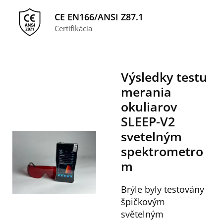
CE EN166/ANSI Z87.1
Certifikácia
Výsledky testu
merania
okuliarov
SLEEP-V2
svetelným
spektrometro
m
Brýle byly testovány
špičkovým
světelným