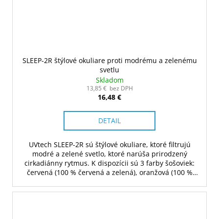
SLEEP-2R štýlové okuliare proti modrému a zelenému
svetlu
Skladom
13,85 € bez DPH
16,48 €
DETAIL
UVtech SLEEP-2R sú štýlové okuliare, ktoré filtrujú
modré a zelené svetlo, ktoré narúša prirodzený
cirkadiánny rytmus. K dispozícii sú 3 farby šošoviek:
červená (100 % červená a zelená), oranžová (100 %
modrá a 70 % zelená) a žltá (80 % modrá).