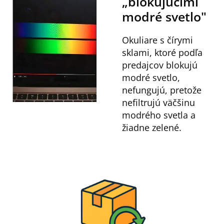
„blokujúcimi
modré svetlo"
Okuliare s čírymi
sklami, ktoré podľa
predajcov blokujú
modré svetlo,
nefungujú, pretože
nefiltrujú väčšinu
modrého svetla a
žiadne zelené.