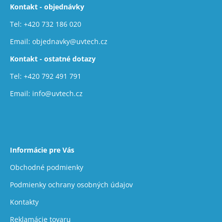
Kontakt - objednávky
p
ä
Tel:
+420 732 186 020
t
Email:
objednavky@uvtech.cz
i
Kontakt - ostatné dotazy
e
Tel:
+420 792 491 791
Email:
info@uvtech.cz
Informácie pre Vás
Obchodné podmienky
Podmienky ochrany osobných údajov
Kontakty
Reklamácie tovaru