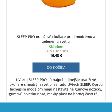
SLEEP-PRO oranžové okuliare proti modrému a
zelenému svetlu
Skladom
13,85 € bez DPH
16,48 €
DO KOŠÍKA
UVtech SLEEP-PRO sú najpohodlnejšie oranžové
okuliare s modrým svetlom z radu UVtech SLEEP. Oproti
lacnejším modelom majú nastaviteľné gumové nožičky,
gumovú opierku nosa, mäkký plast na hornej časti rámu
a nastaviteľný sklon rámu.
Z
á