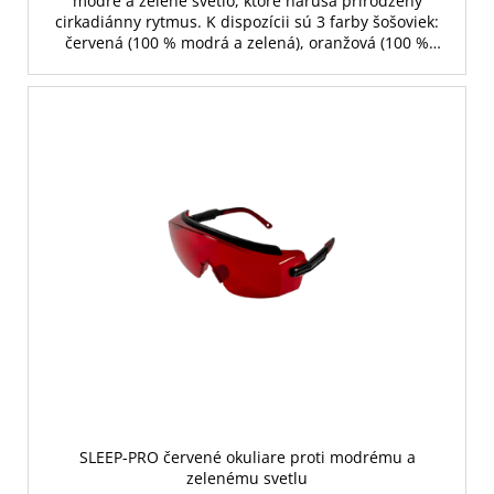
modré a zelené svetlo, ktoré narúša prirodzený
cirkadiánny rytmus. K dispozícii sú 3 farby šošoviek:
červená (100 % modrá a zelená), oranžová (100 %
modrá a 70 % zelená) a žltá (80 % modrá).
SLEEP-PRO červené okuliare proti modrému a
zelenému svetlu