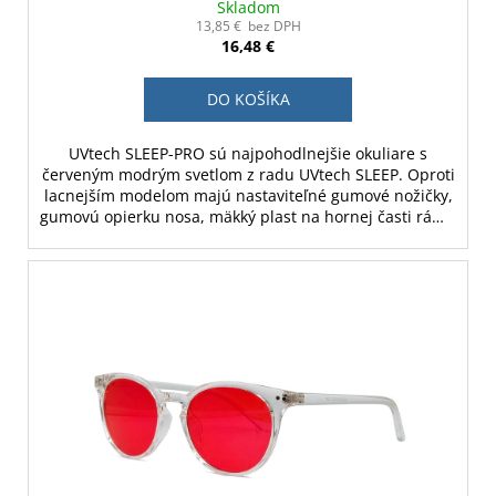
Skladom
13,85 € bez DPH
16,48 €
DO KOŠÍKA
UVtech SLEEP-PRO sú najpohodlnejšie okuliare s
červeným modrým svetlom z radu UVtech SLEEP. Oproti
lacnejším modelom majú nastaviteľné gumové nožičky,
gumovú opierku nosa, mäkký plast na hornej časti rámu
a nastaviteľný sklon rámu.