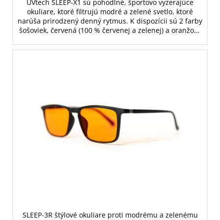
UVtech SLEEP-X1 sú pohodlné, športovo vyzerajúce
okuliare, ktoré filtrujú modré a zelené svetlo, ktoré
narúša prirodzený denný rytmus. K dispozícii sú 2 farby
šošoviek, červená (100 % červenej a zelenej) a oranžová
(100 % modrej a 70 % zelenej).
SLEEP-3R štýlové okuliare proti modrému a zelenému