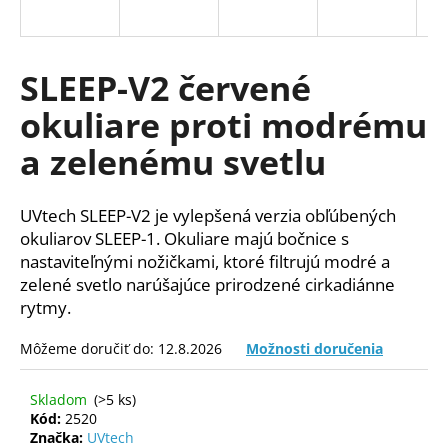
á
j
s
SLEEP-V2 červené
ť
okuliare proti modrému
?
a zelenému svetlu
UVtech SLEEP-V2 je vylepšená verzia obľúbených
HĽADAŤ
okuliarov SLEEP-1. Okuliare majú bočnice s
nastaviteľnými nožičkami, ktoré filtrujú modré a
zelené svetlo narúšajúce prirodzené cirkadiánne
rytmy.
O
d
Môžeme doručiť do:
12.8.2026
Možnosti doručenia
p
o
Skladom
(>5 ks)
r
Kód:
2520
ú
Značka:
UVtech