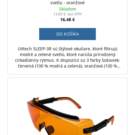
svetlu - oranžové
Skladom
13,85 € bez DPH
16,48 €
DO KOŠÍKA
UVtech SLEEP-3R sú štýlové okuliare, ktoré filtrujú
modré a zelené svetlo, ktoré narúša prirodzený
cirkadiánny rytmus. K dispozícii sú 3 farby šošoviek:
červená (100 % modrá a zelená), oranžová (100 %
modrá a 70 % zelená) a žltá (30 % modrá).