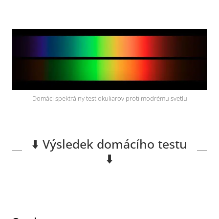
Domáci spektrálny test okuliarov proti modrému svetlu
⬇️ Výsledek domácího testu
⬇️