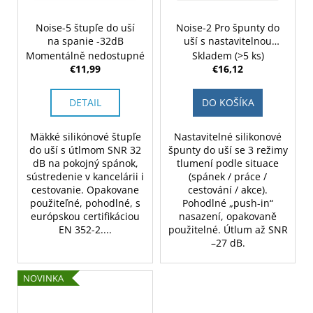
Noise-5 štupľe do uší
Noise-2 Pro špunty do
na spanie -32dB
uší s nastavitelnou
propustností hluku -
Momentálně nedostupné
Skladem
(>5 ks)
černé
€11,99
€16,12
DETAIL
DO KOŠÍKA
Mäkké silikónové štupľe
Nastavitelné silikonové
do uší s útlmom SNR 32
špunty do uší se 3 režimy
dB na pokojný spánok,
tlumení podle situace
sústredenie v kancelárii i
(spánek / práce /
cestovanie. Opakovane
cestování / akce).
použiteľné, pohodlné, s
Pohodlné „push-in“
európskou certifikáciou
nasazení, opakovaně
EN 352-2....
použitelné. Útlum až SNR
–27 dB.
NOVINKA