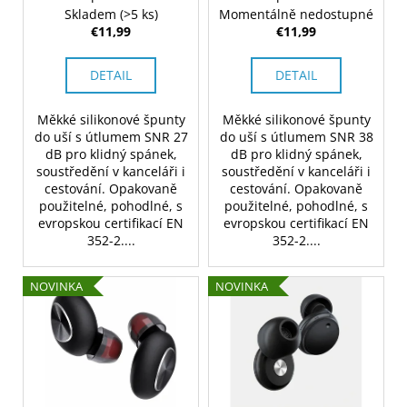
d
č
Skladem
(>5 ks)
Momentálně nedostupné
v
a
u
€11,99
€11,99
m
k
e
t
DETAIL
DETAIL
o
v
Měkké silikonové špunty
Měkké silikonové špunty
do uší s útlumem SNR 27
do uší s útlumem SNR 38
dB pro klidný spánek,
dB pro klidný spánek,
soustředění v kanceláři i
soustředění v kanceláři i
cestování. Opakovaně
cestování. Opakovaně
použitelné, pohodlné, s
použitelné, pohodlné, s
evropskou certifikací EN
evropskou certifikací EN
352-2....
352-2....
NOVINKA
NOVINKA