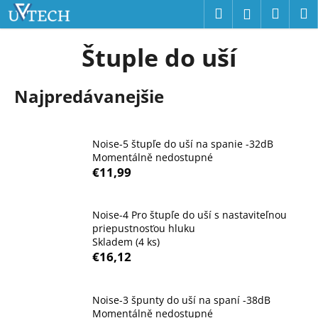
K
Prejsť
Hľadať
Náku
M
Prihláseni
na
o
obsah
Späť
Späť
košík
š
Štuple do uší
í
Č
k
Najpredávanejšie
o
p
o
Noise-5 štupľe do uší na spanie -32dB
t
Momentálně nedostupné
r
€11,99
e
b
Noise-4 Pro štupľe do uší s nastaviteľnou
u
priepustnosťou hluku
j
Skladem
(4 ks)
€16,12
e
t
e
Noise-3 špunty do uší na spaní -38dB
n
Momentálně nedostupné