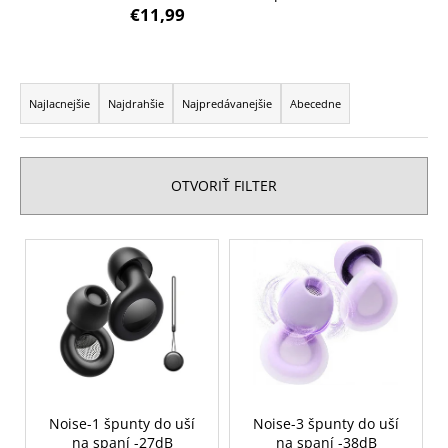
€11,99
á
j
s
R
ť
a
Najlacnejšie
Najdrahšie
Najpredávanejšie
Abecedne
?
d
e
n
OTVORIŤ FILTER
i
e
HĽADAŤ
V
p
ý
r
p
o
O
i
d
d
s
p
u
p
o
k
r
r
t
o
Noise-1 špunty do uší
Noise-3 špunty do uší
ú
o
na spaní -27dB
na spaní -38dB