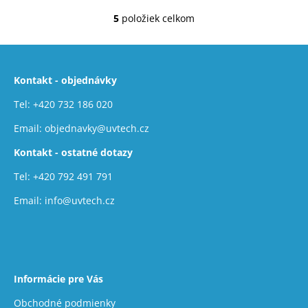
5
položiek celkom
O
v
Z
l
á
á
Kontakt - objednávky
d
p
a
ä
Tel:
+420 732 186 020
c
t
i
Email:
objednavky@uvtech.cz
i
e
Kontakt - ostatné dotazy
e
p
r
Tel:
+420 792 491 791
v
Email:
info@uvtech.cz
k
y
v
ý
p
Informácie pre Vás
i
s
Obchodné podmienky