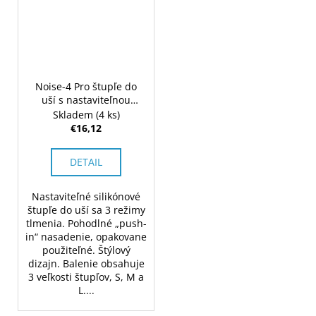
Noise-4 Pro štupľe do
uší s nastaviteľnou
priepustnosťou hluku
Skladem
(4 ks)
€16,12
DETAIL
Nastaviteľné silikónové
štupľe do uší sa 3 režimy
tlmenia. Pohodlné „push-
in“ nasadenie, opakovane
použiteľné. Štýlový
dizajn. Balenie obsahuje
3 veľkosti štupľov, S, M a
L....