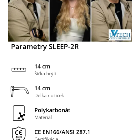
Parametry SLEEP-2R
14 cm
Šířka brýlí
14 cm
Délka nožiček
Polykarbonát
Materiál
CE EN166/ANSI Z87.1
Certifikácia