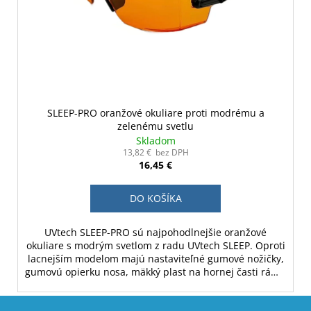
SLEEP-PRO oranžové okuliare proti modrému a
zelenému svetlu
Skladom
13,82 € bez DPH
16,45 €
DO KOŠÍKA
UVtech SLEEP-PRO sú najpohodlnejšie oranžové
okuliare s modrým svetlom z radu UVtech SLEEP. Oproti
lacnejším modelom majú nastaviteľné gumové nožičky,
gumovú opierku nosa, mäkký plast na hornej časti rámu
a nastaviteľný sklon rámu.
Z