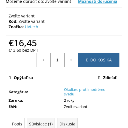
č
Môžeme doručiť do:
Zvoľte variant
Možnosti doručenia
a
m
Zvoľte variant
e
Kód:
Zvoľte variant
Značka:
UVtech
€16,45
€13,60 bez DPH
Jednotková
DO KOŠÍKA
cena:
Opýtať sa
Zdieľať
Okuliare proti modrému
Kategória
:
svetlu
Záruka
:
2 roky
EAN
:
Zvoľte variant
Popis
Súvisiace (1)
Diskusia