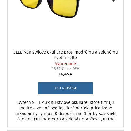
SLEEP-3R štýlové okuliare proti modrému a zelenému
svetlu - žlté
Vypredané
13,82 € bez DPH
16,45 €
DO KOŠÍKA
UVtech SLEEP-3R sú štýlové okuliare, ktoré filtrujú
modré a zelené svetlo, ktoré narúša prirodzený
cirkadiánny rytmus. K dispozícii sú 3 farby šošoviek:
červená (100 % modrá a zelená), oranžová (100 %
modrá a 70 % zelená) a žltá (30 % modrá).