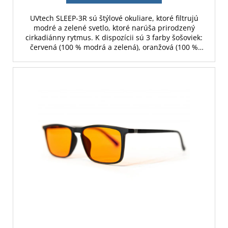
UVtech SLEEP-3R sú štýlové okuliare, ktoré filtrujú
modré a zelené svetlo, ktoré narúša prirodzený
cirkadiánny rytmus. K dispozícii sú 3 farby šošoviek:
červená (100 % modrá a zelená), oranžová (100 %
modrá a 70 % zelená) a žltá (80 % modrá).