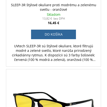
SLEEP-3R štýlové okuliare proti modrému a zelenému
svetlu - oranžové
Skladom
13,82 € bez DPH
16,45 €
DO KOŠÍKA
UVtech SLEEP-3R sú štýlové okuliare, ktoré filtrujú
modré a zelené svetlo, ktoré narúša prirodzený
cirkadiánny rytmus. K dispozícii sú 3 farby šošoviek:
červená (100 % modrá a zelená), oranžová (100 %
modrá a 70 % zelená) a žltá (30 % modrá).