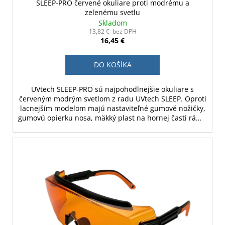
SLEEP-PRO červené okuliare proti modrému a
zelenému svetlu
Skladom
13,82 € bez DPH
16,45 €
DO KOŠÍKA
UVtech SLEEP-PRO sú najpohodlnejšie okuliare s
červeným modrým svetlom z radu UVtech SLEEP. Oproti
lacnejším modelom majú nastaviteľné gumové nožičky,
gumovú opierku nosa, mäkký plast na hornej časti rámu
a nastaviteľný sklon rámu.