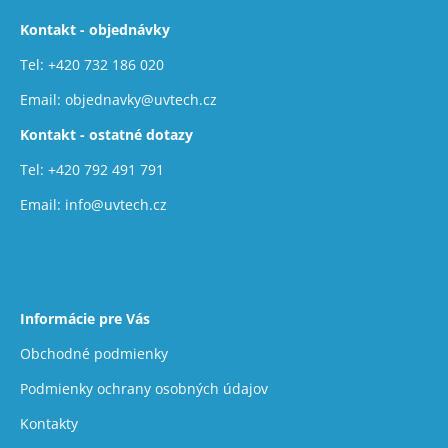
á
Kontakt - objednávky
p
ä
Tel:
+420 732 186 020
t
Email:
objednavky@uvtech.cz
i
Kontakt - ostatné dotazy
e
Tel:
+420 792 491 791
Email:
info@uvtech.cz
Informácie pre Vás
Obchodné podmienky
Podmienky ochrany osobných údajov
Kontakty