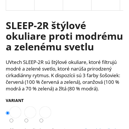
á
j
s
SLEEP-2R štýlové
ť
okuliare proti modrému
?
a zelenému svetlu
UVtech SLEEP-2R sú štýlové okuliare, ktoré filtrujú
HĽADAŤ
modré a zelené svetlo, ktoré narúša prirodzený
cirkadiánny rytmus. K dispozícii sú 3 farby šošoviek:
červená (100 % červená a zelená), oranžová (100 %
modrá a 70 % zelená) a žltá (80 % modrá).
O
d
VARIANT
p
o
r
ú