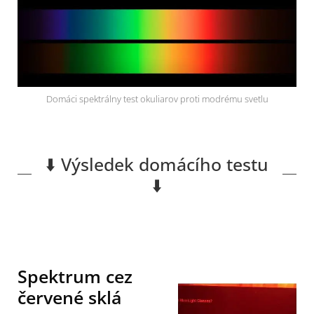
Domáci spektrálny test okuliarov proti modrému svetlu
⬇️ Výsledek domácího testu
⬇️
Spektrum cez
červené sklá