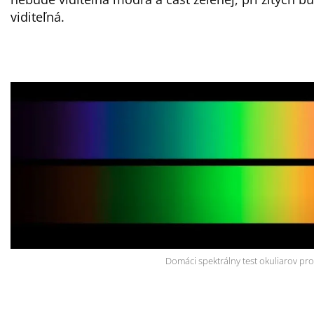
viditeľná.
Domáci spektrálny test okuliarov pr