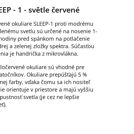
EEP - 1 - světle červené
vené okuliare SLEEP-1 proti modrému
elenému svetlu sú určené na nosenie 1-
 hodiny pred spánkom na potlačenie
rej a zelenej zložky spektra. Súčasťou
nia je handrička z mikrovlákna.
tločervené okuliare sú vhodné pre
iatočníkov. Okuliare prepúšťajú 5 %
nej farby, vďaka čomu sa ich nositeľ
ie orientuje v priestore a majú vyššiu
pustnosť svetla (je cez ne lepšie
eť).