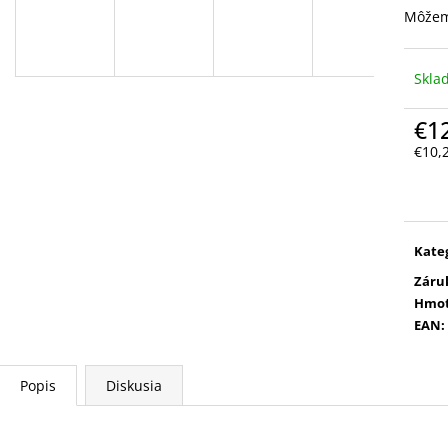
Môžem
Skl
€1
€10,
Jedn
cena
Kate
Záru
Hmot
EAN
:
Popis
Diskusia