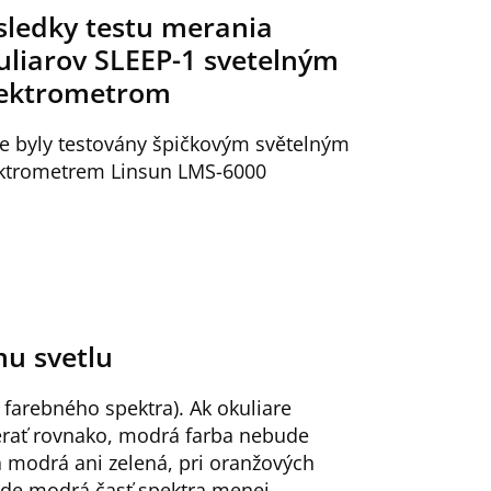
sledky testu merania
uliarov SLEEP-1 svetelným
ektrometrom
le byly testovány špičkovým světelným
ktrometrem Linsun LMS-6000
mu svetlu
 farebného spektra). Ak okuliare
erať rovnako, modrá farba nebude
á modrá ani zelená, pri oranžových
bude modrá časť spektra menej