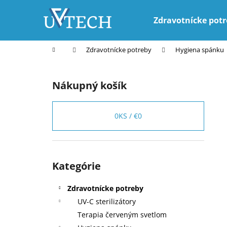
K
Prejsť
na
o
Zdravotnícke pot
obsah
Späť
Späť
š
do
do
í
Domov
Zdravotnícke potreby
Hygiena spánku
k
obchodu
obchodu
B
o
Nákupný košík
č
n
ý
0
KS /
€0
p
a
n
Preskočiť
Kategórie
kategórie
e
l
Zdravotnícke potreby
UV-C sterilizátory
Terapia červeným svetlom