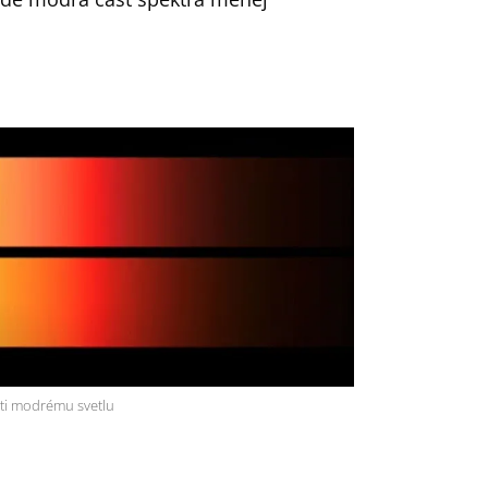
oti modrému svetlu