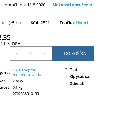
e doručiť do:
11.8.2026
Možnosti doručenia
adom
(>5 ks)
Kód:
2521
Značka:
UVtech
2,35
21 bez DPH
otková
DO KOŠÍKA
:
Tlač
Okuliare proti
gória
:
modrému svetlu
Opýtať sa
ka
:
2 roky
Zdieľať
nosť
:
0.1 kg
0702338310133