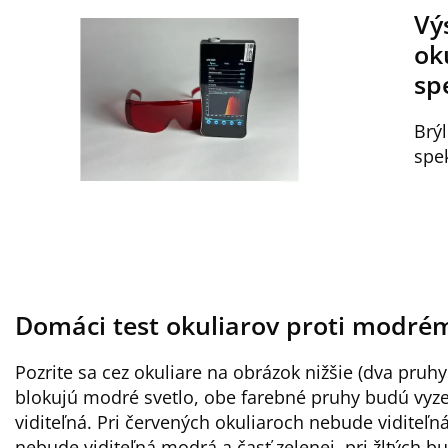
Vý
ok
sp
Brý
spe
Domáci test okuliarov proti modré
Pozrite sa cez okuliare na obrázok nižšie (dva pruhy
blokujú modré svetlo, obe farebné pruhy budú vyz
viditeľná. Pri červených okuliaroch nebude viditeľn
nebude viditeľná modrá a časť zelenej, pri žltých 