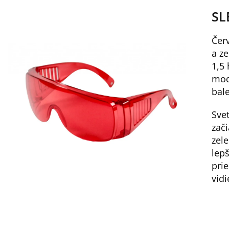
SL
Čer
a z
1,5
mod
bale
Sve
zač
zele
lepš
prie
vidi