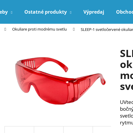
reby
Ostatné produkty
Výpredaj
Obcho
Okuliare proti modrému svetlu
SLEEP-1 svetločervené okulia
Čo potrebujete nájsť?
SL
HĽADAŤ
ok
mo
Odporúčame
sv
UVtec
bočný
svetl
rytmu