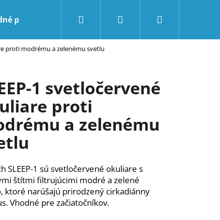
Hľadať
Prihlásenie
Nákupný
dné podmienky
Kontakty
BLOG
re proti modrému a zelenému svetlu
košík
EEP-1 svetločervené
uliare proti
drému a zelenému
etlu
h SLEEP-1 sú svetločervené okuliare s
mi štítmi filtrujúcimi modré a zelené
o, ktoré narúšajú prirodzený cirkadiánny
s. Vhodné pre začiatočníkov.