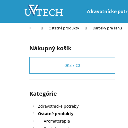
K
Prejsť
na
o
Zdravotnícke pot
obsah
Späť
Späť
š
do
do
í
Domov
Ostatné produkty
Darčeky pre ženu
k
obchodu
obchodu
B
o
Nákupný košík
č
n
ý
0
KS /
€0
p
a
n
Preskočiť
Kategórie
kategórie
e
l
Zdravotnícke potreby
Ostatné produkty
Aromaterapia