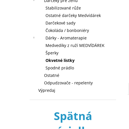
Darčeky pre ženu
Stabilizované růže
Ostatné darčeky Medvídárek
Darčekové sady
Čokoláda / bonboniéry
Dárky - Aromaterapie
Medvedíky z ruží MEDVÍDÁREK
Šperky
Okvetné lístky
Spodné prádlo
Ostatné
Odpudzovače - repelenty
Výpredaj
Spätná