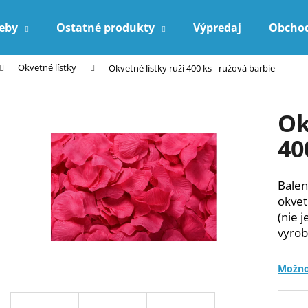
reby
Ostatné produkty
Výpredaj
Obcho
Okvetné lístky
Okvetné lístky ruží 400 ks - ružová barbie
Čo potrebujete nájsť?
Ok
HĽADAŤ
40
Balen
Odporúčame
okvet
(nie 
vyrob
Možno