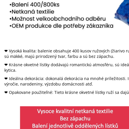
❤ Vysoká kvalita: balenie obsahuje 400 kusov ružových (žiarivo ruž
sú mäkké, majú prirodzený tvar, farbu a sú bez zápachu.
❤ Krásne okvetné lístky dodávajú romantickú atmosféru, sú ideál
kytica.
❤ Ideálna dekorácia: dokonalá dekorácia na mnohé príležitosti. 
výročie, narodeniny, výzdobu domácnosti atď.
❤ Opakovane použiteľné: Tieto krásne okvetné lístky ruží sa daj