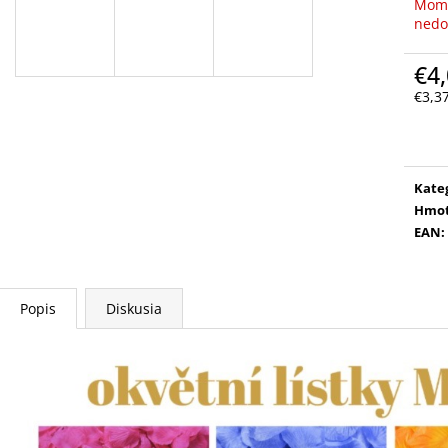
Mome
nedo
€4
€3,3
Jedn
cena
Kate
Hmot
EAN
:
Popis
Diskusia