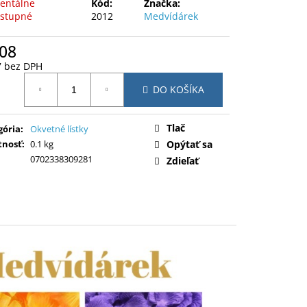
ntálne
Kód:
Značka:
stupné
2012
Medvídárek
,08
7 bez DPH
otková
DO KOŠÍKA
:
Tlač
gória
:
Okvetné lístky
nosť
:
0.1 kg
Opýtať sa
0702338309281
Zdieľať