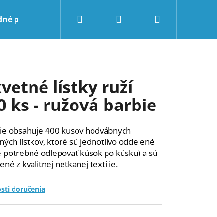
Hľadať
Prihlásenie
Nákupný
dné podmienky
Kontakty
BLOG
košík
vetné lístky ruží
0 ks - ružová barbie
ie obsahuje 400 kusov hodvábnych
ných lístkov, ktoré sú jednotlivo oddelené
je potrebné odlepovať kúsok po kúsku) a sú
ené z kvalitnej netkanej textílie.
sti doručenia