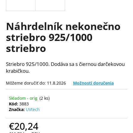
á
j
s
Náhrdelník nekonečno
ť
striebro 925/1000
?
striebro
Striebro 925/1000. Dodáva sa s čiernou darčekovou
HĽADAŤ
krabičkou.
Môžeme doručiť do:
11.8.2026
Možnosti doručenia
O
Skladom - orig
(2 ks)
d
Kód:
3883
p
Značka:
UVtech
o
r
€20,24
ú