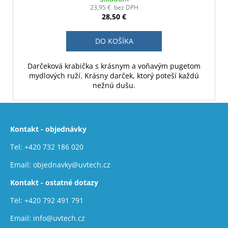
23,95 € bez DPH
28,50 €
DO KOŠÍKA
Darčeková krabička s krásnym a voňavým pugetom
mydlových ruží. Krásny darček, ktorý poteší každú
nežnú dušu.
Z
á
Kontakt - objednávky
p
ä
Tel:
+420 732 186 020
t
Email:
objednavky@uvtech.cz
i
Kontakt - ostatné dotazy
e
Tel:
+420 792 491 791
Email:
info@uvtech.cz