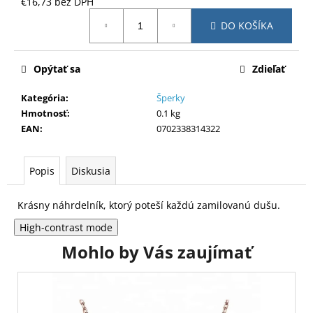
č
€16,73 bez DPH
Jednotková
a
DO KOŠÍKA
cena:
m
e
Opýtať sa
Zdieľať
Kategória
:
Šperky
Hmotnosť
:
0.1 kg
EAN
:
0702338314322
Popis
Diskusia
Krásny náhrdelník, ktorý poteší každú zamilovanú dušu.
High-contrast mode
Mohlo by Vás zaujímať