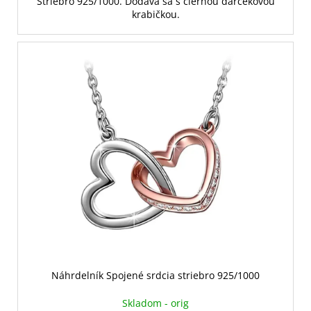
Striebro 925/1000. Dodáva sa s čiernou darčekovou
krabičkou.
Náhrdelník Spojené srdcia striebro 925/1000
Skladom - orig