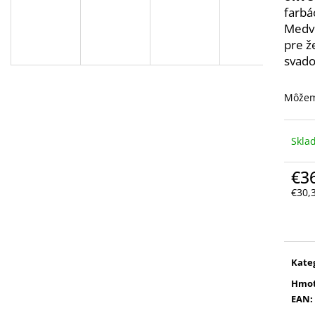
farbá
Medve
pre ž
svado
Môžem
Skl
€3
€30,
Jedn
cena
Kate
Hmot
EAN
: