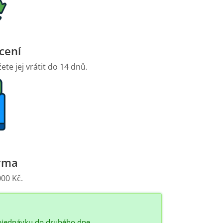
cení
te jej vrátit do 14 dnů.
rma
00 Kč.
bjednávku do druhého dne.