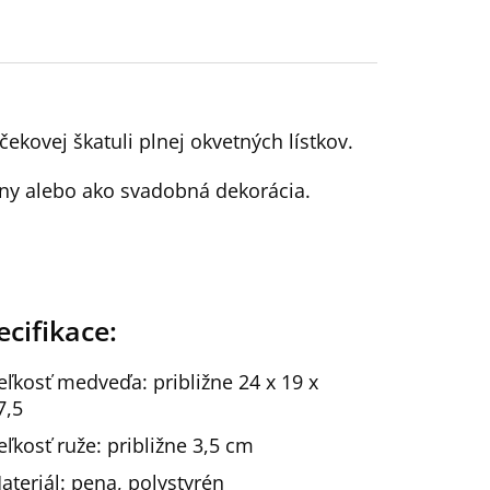
ekovej škatuli plnej okvetných lístkov.
iny alebo ako svadobná dekorácia.
ecifikace:
eľkosť medveďa: približne 24 x 19 x
7,5
eľkosť ruže: približne 3,5 cm
ateriál: pena, polystyrén