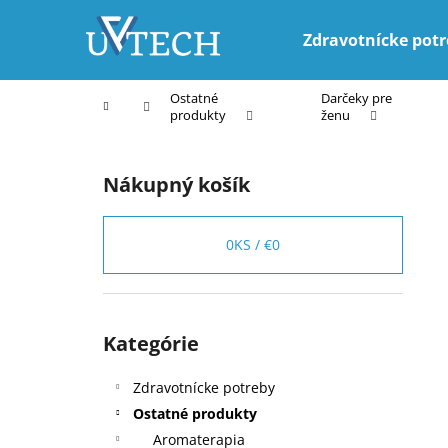
K
Prejsť
na
o
Zdravotnícke pot
obsah
Späť
Späť
š
do
do
í
Ostatné
Darčeky pre
Domov
k
obchodu
obchodu
produkty
ženu
B
o
Nákupný košík
č
n
ý
0
KS /
€0
p
a
n
Preskočiť
Kategórie
kategórie
e
l
Zdravotnícke potreby
Ostatné produkty
Aromaterapia