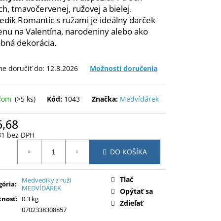
ch, tmavočervenej, ružovej a bielej.
dík Romantic s ružami je ideálny darček
enu na Valentína, narodeniny alebo ako
bná dekorácia.
e doručiť do:
12.8.2026
Možnosti doručenia
adom
(>5 ks)
Kód:
1043
Značka:
Medvídárek
6,68
31 bez DPH
otková
DO KOŠÍKA
:
Tlač
Medvedíky z ruží
gória
:
MEDVÍDÁREK
Opýtať sa
nosť
:
0.3 kg
Zdieľať
0702338308857