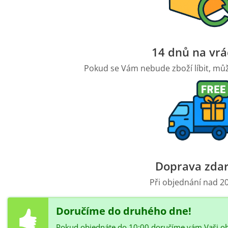
14 dnů na vrá
Pokud se Vám nebude zboží líbit, může
Doprava zda
Při objednání nad 20
Doručíme do druhého dne!
Pokud objednáte do 10:00 doručíme vám Vaši o