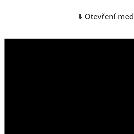
⬇️ Otevření med