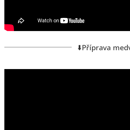
⬇️Příprava med