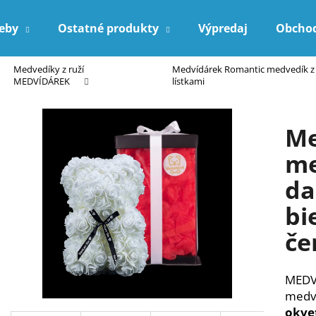
reby
Ostatné produkty
Výpredaj
Obcho
Medvedíky z ruží
Medvídárek Romantic medvedík z r
Čo potrebujete nájsť?
MEDVÍDÁREK
lístkami
Me
HĽADAŤ
me
da
Odporúčame
bi
če
MEDV
medve
okve