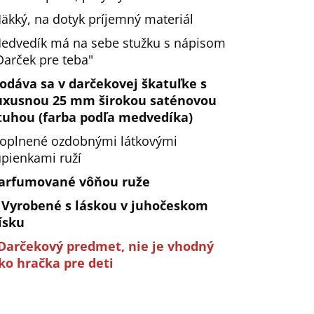
äkký, na dotyk príjemný materiál
edvedík má na sebe stužku s nápisom
Darček pre teba"
odáva sa v darčekovej škatuľke s
uxusnou 25 mm širokou saténovou
tuhou (farba podľa medvedíka)
oplnené ozdobnými látkovými
upienkami ruží
arfumované vôňou ruže
️ Vyrobené s láskou v juhočeskom
ísku
Darčekový predmet, nie je vhodný
ko hračka pre deti