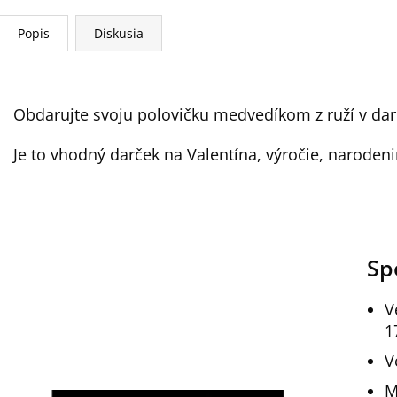
Popis
Diskusia
Obdarujte svoju polovičku medvedíkom z ruží v darč
Je to vhodný darček na Valentína, výročie, naroden
Sp
V
1
V
M