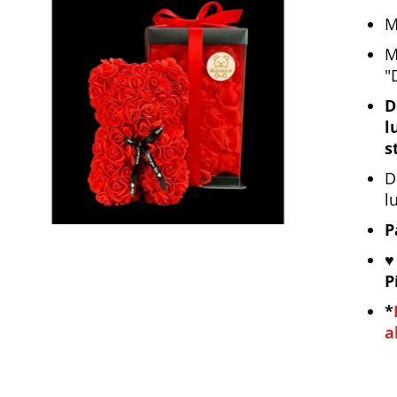
M
M
"
D
l
s
D
l
P
♥
P
*
a