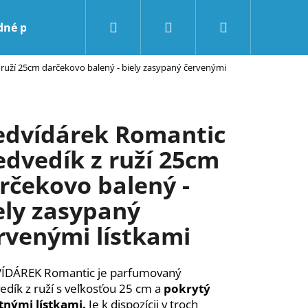
Hľadať
Prihlásenie
Nákupný
dné podmienky
Kontakty
BLOG
uží 25cm darčekovo balený - biely zasypaný červenými
košík
dvídárek Romantic
dvedík z ruží 25cm
rčekovo balený -
ely zasypaný
rvenými lístkami
ÍDÁREK Romantic je parfumovaný
dík z ruží s veľkosťou 25 cm a
pokrytý
tnými lístkami.
Je k dispozícii v troch