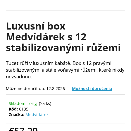
á
j
s
Luxusní box
ť
Medvídárek s 12
?
stabilizovanými růžemi
Tucet růží v luxusním kabátě. Box s 12 pravými
HĽADAŤ
stabilizovanými
a stále voňavými růžemi, které nikdy
nezvadnou.
Môžeme doručiť do:
12.8.2026
Možnosti doručenia
O
d
Skladom - orig
(>5 ks)
p
Kód:
6135
o
Značka:
Medvídárek
r
ú
€57,29