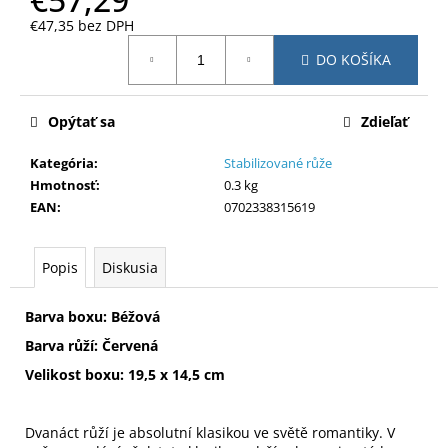
č
a
€47,35 bez DPH
Jednotková
m
DO KOŠÍKA
cena:
e
Opýtať sa
Zdieľať
Kategória
:
Stabilizované růže
Hmotnosť
:
0.3 kg
EAN
:
0702338315619
Popis
Diskusia
Barva boxu: Béžová
Barva růží: Červená
Velikost boxu: 19,5 x 14,5 cm
Dvanáct růží je absolutní klasikou ve světě romantiky. V