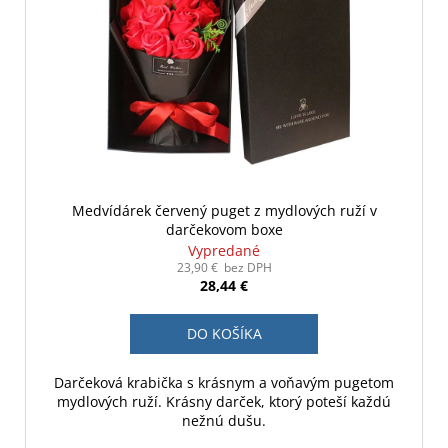
Medvídárek červený puget z mydlových ruží v
darčekovom boxe
Vypredané
23,90 € bez DPH
28,44 €
DO KOŠÍKA
Darčeková krabička s krásnym a voňavým pugetom
mydlových ruží. Krásny darček, ktorý poteší každú
nežnú dušu.