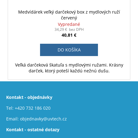
Medvídárek veľký darčekový box z mydlových ruží
červený
Vypredané
34,29 € bez DPH
40,81 €
DO KOŠÍKA
Veľká darčeková škatuľa s mydlovými ružami. Krásny
darček, ktorý poteší každú nežnú dušu.
Z
á
Kontakt - objednávky
p
ä
Tel:
+420 732 186 020
t
Email:
objednavky@uvtech.cz
i
Kontakt - ostatné dotazy
e