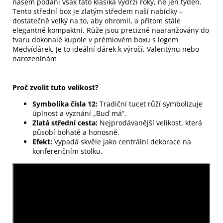
našem podání však tato klasika vydrží roky, ne jen týden.
Tento střední box je zlatým středem naší nabídky –
dostatečně velký na to, aby ohromil, a přitom stále
elegantně kompaktní. Růže jsou precizně naaranžovány do
tvaru dokonalé kupole v prémiovém boxu s logem
Medvídárek. Je to ideální dárek k výročí, Valentýnu nebo
narozeninám
Proč zvolit tuto velikost?
Symbolika čísla 12:
Tradiční tucet růží symbolizuje
úplnost a vyznání „Buď má“.
Zlatá střední cesta:
Nejprodávanější velikost, která
působí bohatě a honosně.
Efekt:
Vypadá skvěle jako centrální dekorace na
konferenčním stolku.