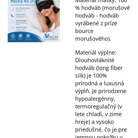
% hodváb (morušové
hodváb - hodváb
vyrábené z príze
bource
morušového).
Materiál výplne:
Dlouhovláknité
hodváb (long fiber
silk) je 100%
prírodná a luxusná
výplň. Je prirodzene
hypoalergénny,
termoregulačný (v
lete chladí, v zime
hreje) a vysoko
priedušné, čo je pre
jemnou pokožku v