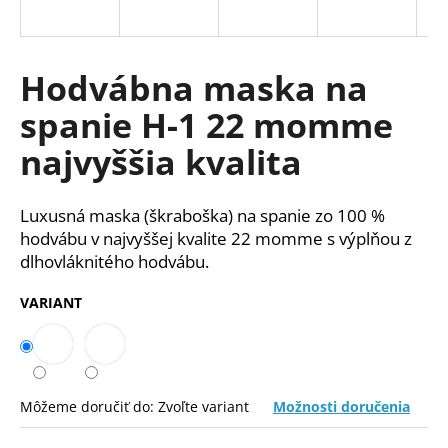
á
j
s
Hodvábna maska na
ť
spanie H-1 22 momme
?
najvyššia kvalita
Luxusná maska (škraboška) na spanie zo 100 %
HĽADAŤ
hodvábu v najvyššej kvalite 22 momme s výplňou z
dlhovláknitého hodvábu.
VARIANT
O
d
p
o
r
Môžeme doručiť do:
Zvoľte variant
Možnosti doručenia
ú