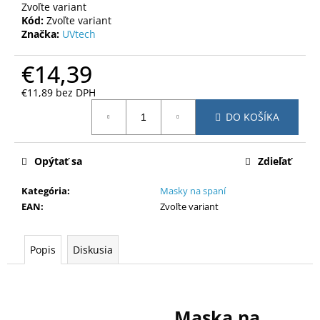
č
Zvoľte variant
a
Kód:
Zvoľte variant
m
Značka:
UVtech
e
€14,39
€11,89 bez DPH
Jednotková
DO KOŠÍKA
cena:
Opýtať sa
Zdieľať
Kategória
:
Masky na spaní
EAN
:
Zvoľte variant
Popis
Diskusia
Maska na