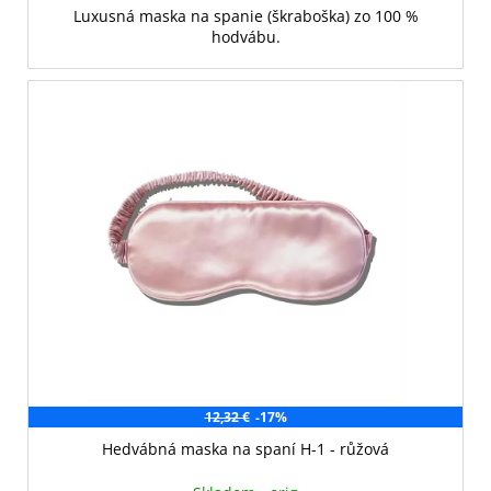
Luxusná maska na spanie (škraboška) zo 100 %
hodvábu.
12,32 €
-17%
Hedvábná maska na spaní H-1 - růžová