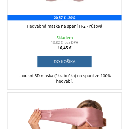
20,57 €
-20%
Hedvábná maska na spaní H-2 - růžová
Skladem
13,82 € bez DPH
16,45 €
DO KOŠÍKA
Luxusní 3D maska (škraboška) na spaní ze 100%
hedvábí.