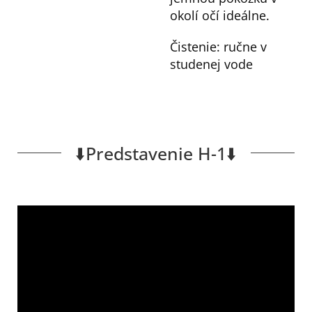
okolí očí ideálne.
Čistenie: ručne v
studenej vode
⬇️Predstavenie H-1⬇️