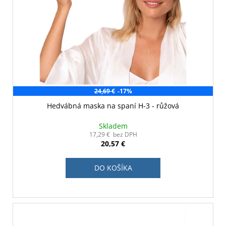
24,69 €
-17%
Hedvábná maska na spaní H-3 - růžová
Skladem
17,29 € bez DPH
20,57 €
DO KOŠÍKA