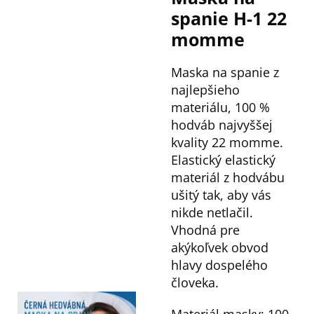
spanie H-1 22
momme
Maska na spanie z
najlepšieho
materiálu, 100 %
hodváb najvyššej
kvality 22 momme.
Elastický elastický
materiál z hodvábu
ušitý tak, aby vás
nikde netlačil.
Vhodná pre
akýkoľvek obvod
hlavy dospelého
človeka.
Materiál masky: 100