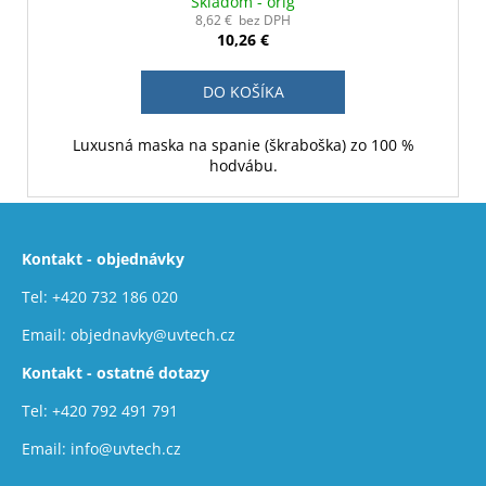
Skladom - orig
8,62 € bez DPH
10,26 €
DO KOŠÍKA
Luxusná maska na spanie (škraboška) zo 100 %
hodvábu.
Z
á
Kontakt - objednávky
p
ä
Tel:
+420 732 186 020
t
Email:
objednavky@uvtech.cz
i
Kontakt - ostatné dotazy
e
Tel:
+420 792 491 791
Email:
info@uvtech.cz