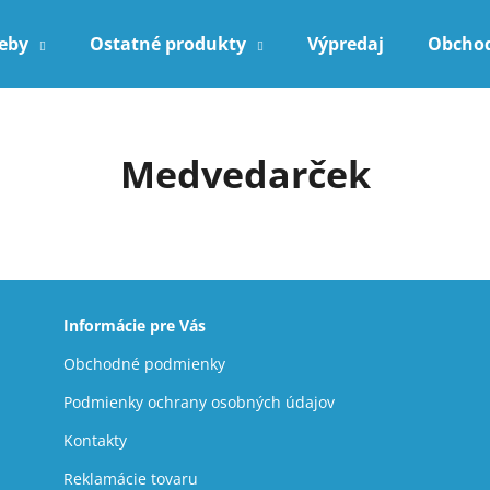
reby
Ostatné produkty
Výpredaj
Obcho
Čo potrebujete nájsť?
Medvedarček
HĽADAŤ
Odporúčame
Informácie pre Vás
Obchodné podmienky
Podmienky ochrany osobných údajov
Kontakty
Reklamácie tovaru