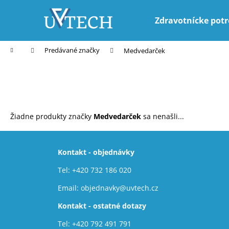
K
Prejsť
na
o
Zdravotnícke pot
obsah
Späť
Späť
š
do
do
í
Domov
Predávané značky
Medvedarček
k
obchodu
obchodu
Žiadne produkty značky
Medvedarček
sa nenašli...
Z
á
Kontakt - objednávky
p
Tel:
+420 732 186 020
ä
t
Email:
objednavky@uvtech.cz
i
Kontakt - ostatné dotazy
e
Tel:
+420 792 491 791