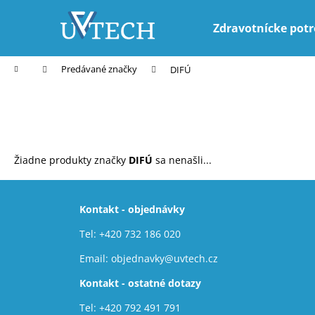
K
Prejsť
na
o
Zdravotnícke pot
obsah
Späť
Späť
š
do
do
í
Domov
Predávané značky
DIFÚ
k
obchodu
obchodu
Žiadne produkty značky
DIFÚ
sa nenašli...
Z
á
Kontakt - objednávky
p
Tel:
+420 732 186 020
ä
t
Email:
objednavky@uvtech.cz
i
Kontakt - ostatné dotazy
e
Tel:
+420 792 491 791