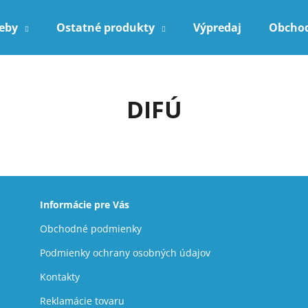
reby
Ostatné produkty
Výpredaj
Obcho
Čo potrebujete nájsť?
DIFÚ
HĽADAŤ
Odporúčame
Informácie pre Vás
Obchodné podmienky
Podmienky ochrany osobných údajov
Kontakty
Reklamácie tovaru