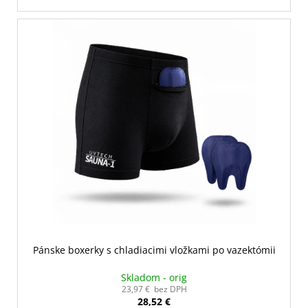
strihom navrhnutým priamo pre saunovú rutinu.
Balenie obsahuje 2 ergonomicky tvarované chladiace
gélové vložky.
Pánske boxerky s chladiacimi vložkami po vazektómii
Skladom - orig
23,97 € bez DPH
28,52 €