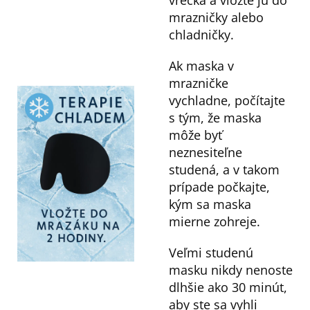
vrecka a vložte ju do
mrazničky alebo
chladničky.
Ak maska v
mrazničke
vychladne, počítajte
s tým, že maska
môže byť
neznesiteľne
studená, a v takom
prípade počkajte,
kým sa maska
mierne zohreje.
Veľmi studenú
masku nikdy nenoste
dlhšie ako 30 minút,
aby ste sa vyhli