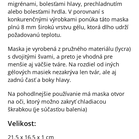
migrénami, bolesťami hlavy, prechladnutím
alebo bolesťami hrdla. V porovnaní s
konkurenčnými výrobkami ponúka táto maska
plnú 8 mm širokú vrstvu gélu, ktorá dlho udrží
požadovanú teplotu.
Maska je vyrobená z pružného materiálu (lycra)
s dvojitými švami, a preto je vhodná pre
menšie aj väčšie tváre. Na rozdiel od iných
gélových masiek nezakrýva len tvár, ale aj
zadnú časť a boky hlavy.
Na pohodlnejšie používanie má maska otvor
na oči, ktorý možno zakryť chladiacou
škrabkou (je súčasťou balenia)
Velikost:
21,5 x 16,5 x 1 cm