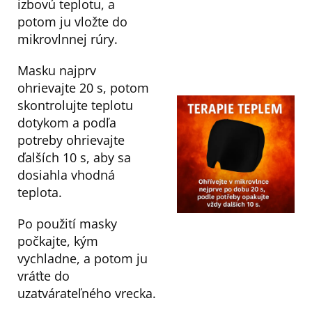
izbovú teplotu, a
potom ju vložte do
mikrovlnnej rúry.
Masku najprv
ohrievajte 20 s, potom
skontrolujte teplotu
dotykom a podľa
potreby ohrievajte
ďalších 10 s, aby sa
dosiahla vhodná
teplota.
Po použití masky
počkajte, kým
vychladne, a potom ju
vráťte do
uzatvárateľného vrecka.