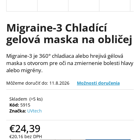
á
j
s
Migraine-3 Chladící
ť
gelová maska na obličej
?
Migraine-3 je 360° chladiaca alebo hrejivá gélová
maska s otvorom pre oči na zmiernenie bolesti hlavy
alebo migrény.
HĽADAŤ
Môžeme doručiť do:
11.8.2026
Možnosti doručenia
O
Skladem
(>5 ks)
Kód:
5915
d
Značka:
UVtech
p
o
€24,39
r
ú
€20,16 bez DPH