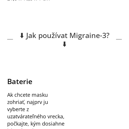
⬇️ Jak používat Migraine-3?
⬇️
Baterie
Ak chcete masku
zohriať, najprv ju
vyberte z
uzatvárateľného vrecka,
počkajte, kým dosiahne