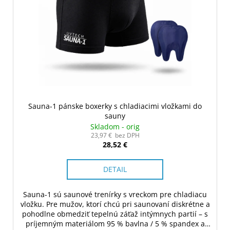
Sauna-1 pánske boxerky s chladiacimi vložkami do
sauny
Skladom - orig
23,97 € bez DPH
28,52 €
DETAIL
Sauna-1 sú saunové trenírky s vreckom pre chladiacu
vložku. Pre mužov, ktorí chcú pri saunovaní diskrétne a
pohodlne obmedziť tepelnú záťaž intýmnych partií – s
príjemným materiálom 95 % bavlna / 5 % spandex a