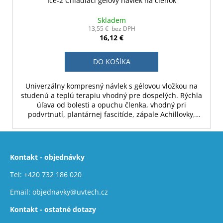
Ice-2 Chladiaci gélový návlek na členok
Skladem
13,55 € bez DPH
16,12 €
DO KOŠÍKA
Univerzálny kompresný návlek s gélovou vložkou na
studenú a teplú terapiu vhodný pre dospelých. Rýchla
úľava od bolesti a opuchu členka, vhodný pri
podvrtnutí, plantárnej fascitíde, zápale Achillovky,
pomliaždeninách alebo artritíde členka. Materiál Lycra
+ lekársky gél.
Z
á
Kontakt - objednávky
p
ä
Tel:
+420 732 186 020
t
Email:
objednavky@uvtech.cz
i
Kontakt - ostatné dotazy
e