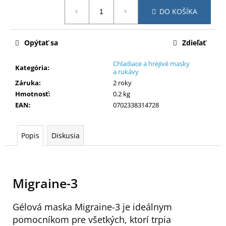
č
Jednotková
a
DO KOŠÍKA
cena:
m
e
Opýtať sa
Zdieľať
Chladiace a hrejivé masky
Kategória
:
a rukávy
Záruka
:
2 roky
Hmotnosť
:
0.2 kg
EAN
:
0702338314728
Popis
Diskusia
Migraine-3
Gélová maska Migraine-3 je ideálnym
pomocníkom pre všetkých, ktorí trpia