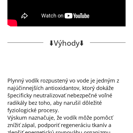
⬇️Výhody⬇️
Plynný vodík rozpustený vo vode je jedným z
najúčinnejších antioxidantov, ktorý dokáže
špecificky neutralizovať nebezpečné voľné
radikály bez toho, aby narušil dôležité
fyziologické procesy.
Výskum naznačuje, že vodík môže pomôcť
znížiť zápal, podporiť regeneráciu tkanív a
zlepšiť energetickú rovnováhu organizmu.