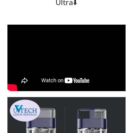
Ultra⬇️