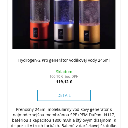
Hydrogen-2 Pro generátor vodíkovej vody 245ml
Skladom
100,10 € bez DPH
119,12 €
DETAIL
Prenosný 245ml molekulárny vodíkový generátor s
najmodernejšou membránou SPE+PEM DuPont N117,
batériou s kapacitou 1800 mAh a štýlovým dizajnom. K
dispozícii v troch farbách. Balené v darčekovej škatuľke.