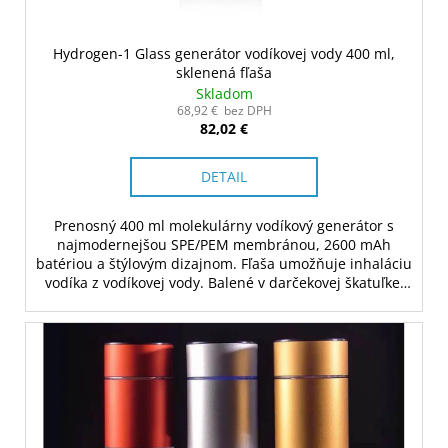
Hydrogen-1 Glass generátor vodíkovej vody 400 ml,
sklenená fľaša
Skladom
68,92 € bez DPH
82,02 €
DETAIL
Prenosný 400 ml molekulárny vodíkový generátor s
najmodernejšou SPE/PEM membránou, 2600 mAh
batériou a štýlovým dizajnom. Fľaša umožňuje inhaláciu
vodíka z vodíkovej vody. Balené v darčekovej škatuľke.
Farba biela/čierna. Verzia z borosilikátového skla.