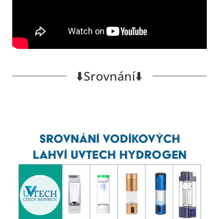
⬇️Srovnání⬇️