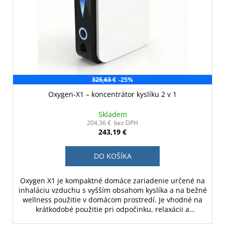
325,63 €
-25%
Oxygen-X1 – koncentrátor kyslíku 2 v 1
Skladem
204,36 € bez DPH
243,19 €
DO KOŠÍKA
Oxygen X1 je kompaktné domáce zariadenie určené na
inhaláciu vzduchu s vyšším obsahom kyslíka a na bežné
wellness použitie v domácom prostredí. Je vhodné na
krátkodobé použitie pri odpočinku, relaxácii a
subjektívnom osviežení. Zariadenie nie je určené na