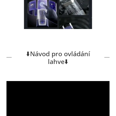
⬇️Návod pro ovládání
lahve⬇️