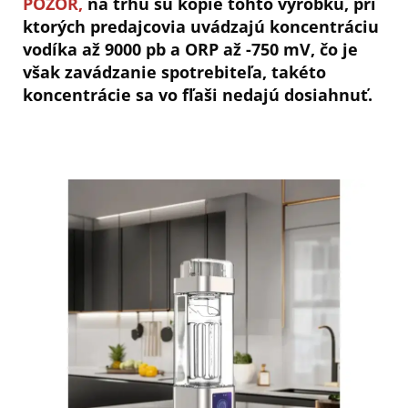
POZOR,
na trhu sú kópie tohto výrobku, pri
ktorých predajcovia uvádzajú koncentráciu
vodíka až 9000 pb a ORP až -750 mV, čo je
však zavádzanie spotrebiteľa, takéto
koncentrácie sa vo fľaši nedajú dosiahnuť.