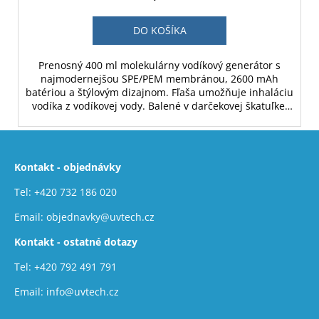
DO KOŠÍKA
Prenosný 400 ml molekulárny vodíkový generátor s
najmodernejšou SPE/PEM membránou, 2600 mAh
batériou a štýlovým dizajnom. Fľaša umožňuje inhaláciu
vodíka z vodíkovej vody. Balené v darčekovej škatuľke.
Biela farba.
Z
á
Kontakt - objednávky
p
ä
Tel:
+420 732 186 020
t
Email:
objednavky@uvtech.cz
i
Kontakt - ostatné dotazy
e
Tel:
+420 792 491 791
Email:
info@uvtech.cz