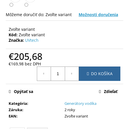
č
a
m
Môžeme doručiť do:
Zvoľte variant
Možnosti doručenia
e
Zvoľte variant
Kód:
Zvoľte variant
Značka:
UVtech
€205,68
€169,98 bez DPH
Jednotková
DO KOŠÍKA
cena:
Opýtať sa
Zdieľať
Kategória
:
Generátory vodíka
Záruka
:
2 roky
EAN
:
Zvoľte variant