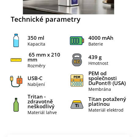
Technické parametry
350 ml
4000 mAh
Kapacita
Baterie
65 mm x 210
439 g
mm
Hmotnost
Rozměry
PEM od
USB-C
společnosti
DuPont® (USA)
Nabíjení
Membrána
Tritan -
Titan potažený
zdravotně
platinou
neškodlivý
Materiál elektrod
Materiál lahve