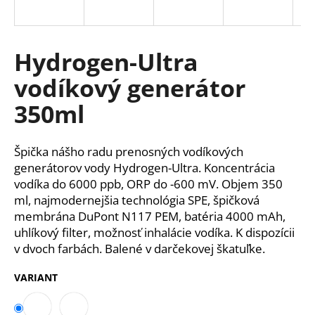
á
j
s
Hydrogen-Ultra
ť
vodíkový generátor
?
350ml
Špička nášho radu prenosných vodíkových
HĽADAŤ
generátorov vody Hydrogen-Ultra. Koncentrácia
vodíka do 6000 ppb, ORP do -600 mV. Objem 350
ml, najmodernejšia technológia SPE, špičková
membrána DuPont N117 PEM, batéria 4000 mAh,
O
uhlíkový filter, možnosť inhalácie vodíka. K dispozícii
d
v dvoch farbách. Balené v darčekovej škatuľke.
p
o
VARIANT
r
ú